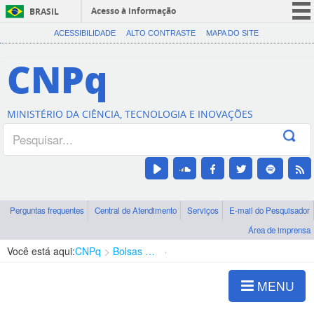
Acesso à informação
BRASIL
CORONAVÍRUS (COVID-19)
ACESSIBILIDADE
ALTO CONTRASTE
MAPA DO SITE
Participe
CNPq
Serviços
Legislação
MINISTÉRIO DA CIÊNCIA, TECNOLOGIA E INOVAÇÕES
Canais
Perguntas frequentes
Central de Atendimento
Serviços
E-mail do Pesquisador
Área de imprensa
Você está aqui:
CNPq
Bolsas e Auxílios Vigentes
Projetos de Pesquisa
MENU