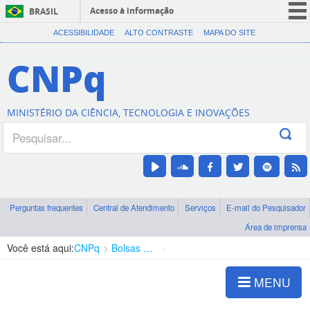
Acesso à informação
BRASIL
CORONAVÍRUS (COVID-19)
ACESSIBILIDADE
ALTO CONTRASTE
MAPA DO SITE
Participe
CNPq
Serviços
Legislação
MINISTÉRIO DA CIÊNCIA, TECNOLOGIA E INOVAÇÕES
Canais
Perguntas frequentes
Central de Atendimento
Serviços
E-mail do Pesquisador
Área de imprensa
Você está aqui:
CNPq
Bolsas e Auxílios Vigentes
Projetos de Pesquisa
MENU