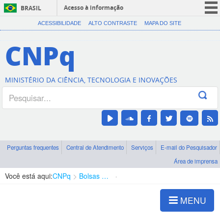
Acesso à informação
BRASIL
CORONAVÍRUS (COVID-19)
ACESSIBILIDADE
ALTO CONTRASTE
MAPA DO SITE
Participe
CNPq
Serviços
Legislação
MINISTÉRIO DA CIÊNCIA, TECNOLOGIA E INOVAÇÕES
Canais
Perguntas frequentes
Central de Atendimento
Serviços
E-mail do Pesquisador
Área de imprensa
Você está aqui:
CNPq
Bolsas e Auxílios Vigentes
Projetos de Pesquisa
MENU