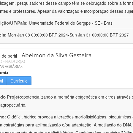
izagem, pesquisadores desse campo têm se debruçado sobre a formaç
ntes e professores. Apesar da valorização e incorporação desses sujei
uição/UF/País:
Universidade Federal de Sergipe - SE - Brasil
cia:
Mon Jan 08 00:00:00 BRT 2024-Sun Jan 31 00:00:00 BRT 2027
Abelmon da Silva Gesteira
DENADOR(A)
AS AGRÁRIAS
omia
il
Currículo
 do Projeto:
potencializando a memória epigenética em citros através d
o agropecuário.
mo:
O déficit hídrico provoca alterações morfofisiológicas, bioquímica
 a estratégias para aclimatização e/ou adaptação. A metilação do DNA 
o ser alterada durante o déficit hídrico. Combinações laranjeira 'Valên