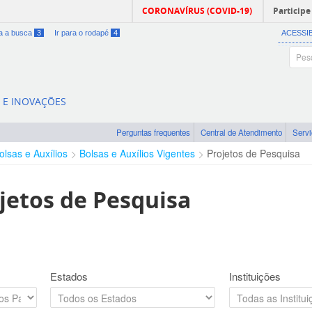
CORONAVÍRUS (COVID-19)
Participe
ra a busca
3
Ir para o rodapé
4
ACESSI
A E INOVAÇÕES
Perguntas frequentes
Central de Atendimento
Serv
olsas e Auxílios
Bolsas e Auxílios Vigentes
Projetos de Pesquisa
jetos de Pesquisa
Estados
Instituições