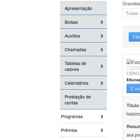
Grandes
Apresentação
Bolsas
Auxílios
Filt
Chamadas
Tabelas de
COOR
valores
CIÊNC
Educa
Calendários
E-ma
Prestação de
contas
Título
históri
Programas
Resu
Prêmios
aos pr