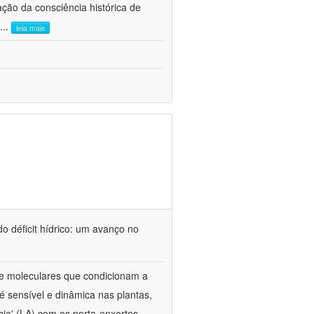
ão da consciência histórica de
...
leia mais
o déficit hídrico: um avanço no
s e moleculares que condicionam a
é sensível e dinâmica nas plantas,
cia' (LA) com os porta-enxertos