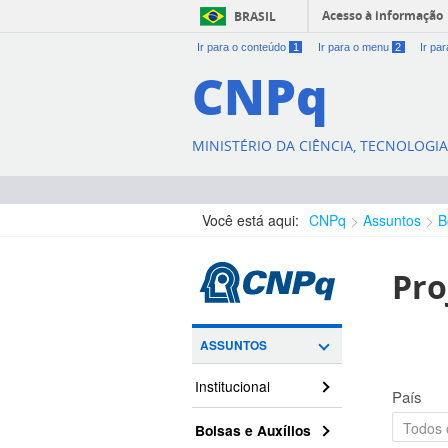
Acesso à informação
BRASIL
Ir para o conteúdo
1
Ir para o menu
2
Ir pa
CNPq
MINISTÉRIO DA CIÊNCIA, TECNOLOGI
Você está aqui:
CNPq
Assuntos
B
Pro
ASSUNTOS
Institucional
País
Bolsas e Auxílios