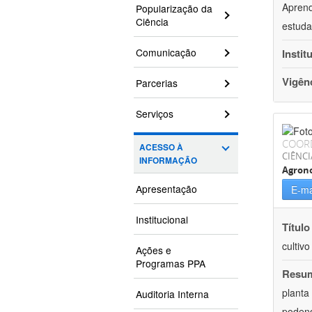
Aprend
Popularização da
Ciência
estuda
Comunicação
Instit
Vigên
Parcerias
Serviços
COOR
ACESSO À
CIÊNCI
INFORMAÇÃO
Agron
Apresentação
E-ma
Institucional
Título
cultiv
Ações e
Programas PPA
Resu
planta
Auditoria Interna
podend