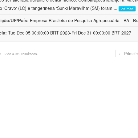
ro 'Cravo' (LC) e tangerineira 'Sunki Maravilha' (SM) foram
...
leia mais
uição/UF/País:
Empresa Brasileira de Pesquisa Agropecuária - BA - Bra
cia:
Tue Dec 05 00:00:00 BRT 2023-Fri Dec 31 00:00:00 BRT 2027
← Primeir
 - 2 de 4.019 resultados.