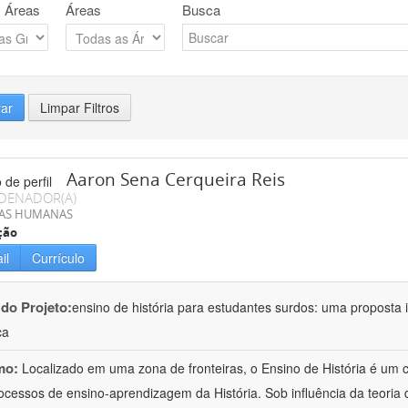
 Áreas
Áreas
Busca
rar
Limpar Filtros
Aaron Sena Cerqueira Reis
DENADOR(A)
IAS HUMANAS
ção
il
Currículo
 do Projeto:
ensino de história para estudantes surdos: uma proposta i
ca
mo:
Localizado em uma zona de fronteiras, o Ensino de História é um
ocessos de ensino-aprendizagem da História. Sob influência da teoria d