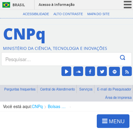
Acesso à informação
BRASIL
CORONAVÍRUS (COVID-19)
ACESSIBILIDADE
ALTO CONTRASTE
MAPA DO SITE
Participe
CNPq
Serviços
Legislação
MINISTÉRIO DA CIÊNCIA, TECNOLOGIA E INOVAÇÕES
Canais
Perguntas frequentes
Central de Atendimento
Serviços
E-mail do Pesquisador
Área de imprensa
Você está aqui:
CNPq
Bolsas e Auxílios Vigentes
Projetos de Pesquisa
MENU