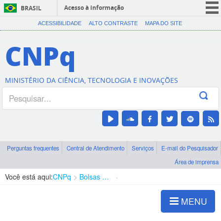
Acesso à informação
BRASIL
CORONAVÍRUS (COVID-19)
ACESSIBILIDADE
ALTO CONTRASTE
MAPA DO SITE
Participe
CNPq
Serviços
Legislação
MINISTÉRIO DA CIÊNCIA, TECNOLOGIA E INOVAÇÕES
Canais
Perguntas frequentes
Central de Atendimento
Serviços
E-mail do Pesquisador
Área de imprensa
Você está aqui:
CNPq
Bolsas e Auxílios Vigentes
Projetos de Pesquisa
MENU