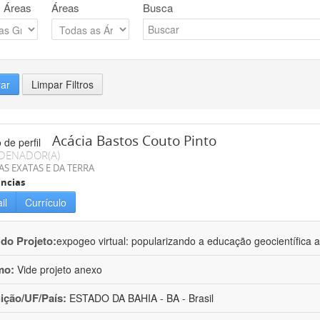
 Áreas
Áreas
Busca
rar
Limpar Filtros
Acácia Bastos Couto Pinto
DENADOR(A)
AS EXATAS E DA TERRA
ncias
il
Currículo
 do Projeto:
expogeo virtual: popularizando a educação geocientífica a
mo:
Vide projeto anexo
uição/UF/País:
ESTADO DA BAHIA - BA - Brasil