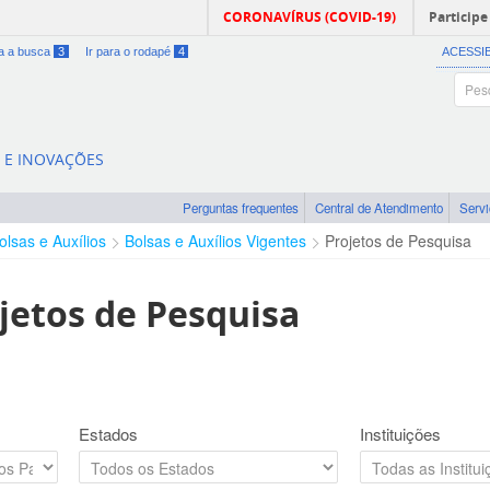
CORONAVÍRUS (COVID-19)
Participe
ra a busca
3
Ir para o rodapé
4
ACESSI
A E INOVAÇÕES
Perguntas frequentes
Central de Atendimento
Serv
olsas e Auxílios
Bolsas e Auxílios Vigentes
Projetos de Pesquisa
jetos de Pesquisa
Estados
Instituições