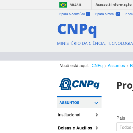
Acesso à informação
BRASIL
Ir para o conteúdo
1
Ir para o menu
2
Ir pa
CNPq
MINISTÉRIO DA CIÊNCIA, TECNOLOGI
Você está aqui:
CNPq
Assuntos
B
Pro
ASSUNTOS
Institucional
País
Bolsas e Auxílios