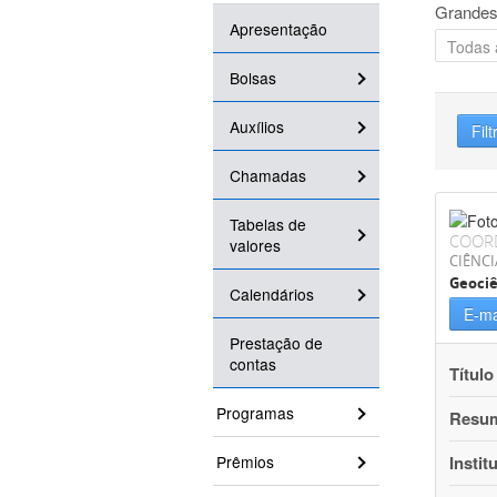
Grandes
Apresentação
Bolsas
Auxílios
Filt
Chamadas
Tabelas de
COOR
valores
CIÊNCI
Geociê
Calendários
E-ma
Prestação de
contas
Título
Programas
Resu
Prêmios
Instit