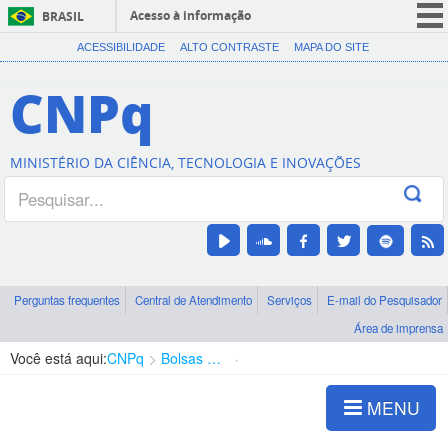
Acesso à informação
BRASIL
CORONAVÍRUS (COVID-19)
ACESSIBILIDADE
ALTO CONTRASTE
MAPA DO SITE
Participe
CNPq
Serviços
Legislação
MINISTÉRIO DA CIÊNCIA, TECNOLOGIA E INOVAÇÕES
Canais
Perguntas frequentes
Central de Atendimento
Serviços
E-mail do Pesquisador
Área de imprensa
Você está aqui:
CNPq
Bolsas e Auxílios Vigentes
Projetos de Pesquisa
MENU