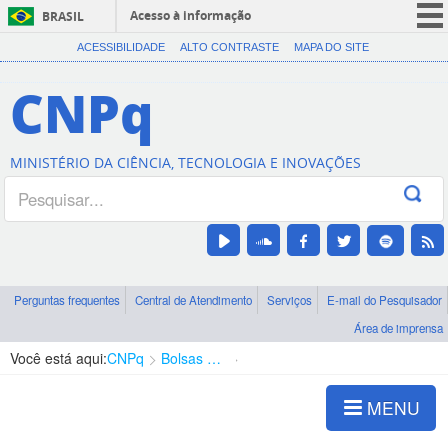
Acesso à informação
BRASIL
CORONAVÍRUS (COVID-19)
ACESSIBILIDADE
ALTO CONTRASTE
MAPA DO SITE
Participe
CNPq
Serviços
Legislação
MINISTÉRIO DA CIÊNCIA, TECNOLOGIA E INOVAÇÕES
Canais
Perguntas frequentes
Central de Atendimento
Serviços
E-mail do Pesquisador
Área de imprensa
Você está aqui:
CNPq
Bolsas e Auxílios Vigentes
Projetos de Pesquisa
MENU