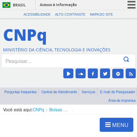
Acesso à informação
BRASIL
CORONAVÍRUS (COVID-19)
ACESSIBILIDADE
ALTO CONTRASTE
MAPA DO SITE
Participe
CNPq
Serviços
Legislação
MINISTÉRIO DA CIÊNCIA, TECNOLOGIA E INOVAÇÕES
Canais
Perguntas frequentes
Central de Atendimento
Serviços
E-mail do Pesquisador
Área de imprensa
Você está aqui:
CNPq
Bolsas e Auxílios Vigentes
Projetos de Pesquisa
MENU