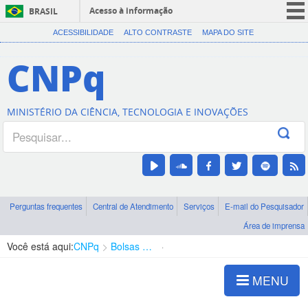
Acesso à informação
BRASIL
CORONAVÍRUS (COVID-19)
ACESSIBILIDADE
ALTO CONTRASTE
MAPA DO SITE
Participe
CNPq
Serviços
Legislação
MINISTÉRIO DA CIÊNCIA, TECNOLOGIA E INOVAÇÕES
Canais
Perguntas frequentes
Central de Atendimento
Serviços
E-mail do Pesquisador
Área de imprensa
Você está aqui:
CNPq
Bolsas e Auxílios Vigentes
Projetos de Pesquisa
MENU