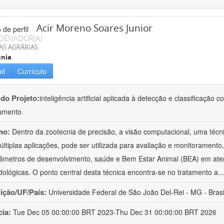
Acir Moreno Soares Junior
DENADOR(A)
AS AGRÁRIAS
cnia
il
Currículo
 do Projeto:
inteligência artificial aplicada à detecção e classificaçã
amento
mo:
Dentro da zootecnia de precisão, a visão computacional, uma técni
ltiplas aplicações, pode ser utilizada para avaliação e monitoramento, 
âmetros de desenvolvimento, saúde e Bem Estar Animal (BEA) em ate
ológicas. O ponto central desta técnica encontra-se no tratamento a
..
uição/UF/País:
Universidade Federal de São João Del-Rei - MG - Brasi
cia:
Tue Dec 05 00:00:00 BRT 2023-Thu Dec 31 00:00:00 BRT 2026