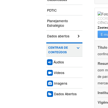
PDTIC
COOR
Planejamento
CIÊNCI
Estratégico
Zoote
E-ma
Dados abertos
Título
CENTRAIS DE
CONTEÚDOS
confin
Áudios
Resu
com mú
Vídeos
de par
mercad
Imagens
Instit
Dados Abertos
Vigên