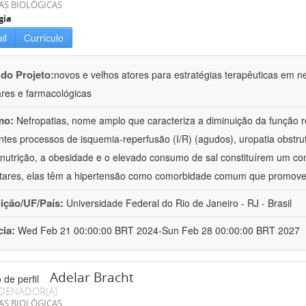
AS BIOLÓGICAS
gia
il
Currículo
 do Projeto:
novos e velhos atores para estratégias terapêuticas em nef
ares e farmacológicas
mo:
Nefropatias, nome amplo que caracteriza a diminuição da função r
ntes processos de isquemia-reperfusão (I/R) (agudos), uropatia obstrut
nutrição, a obesidade e o elevado consumo de sal constituírem um con
tares, elas têm a hipertensão como comorbidade comum que promov
uição/UF/País:
Universidade Federal do Rio de Janeiro - RJ - Brasil
cia:
Wed Feb 21 00:00:00 BRT 2024-Sun Feb 28 00:00:00 BRT 2027
Adelar Bracht
DENADOR(A)
AS BIOLÓGICAS