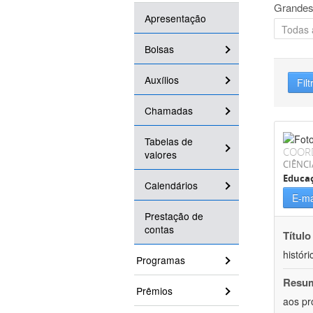
Grandes
Apresentação
Bolsas
Auxílios
Filt
Chamadas
Tabelas de
COOR
valores
CIÊNC
Educa
Calendários
E-ma
Prestação de
contas
Título
históri
Programas
Resu
Prêmios
aos pr