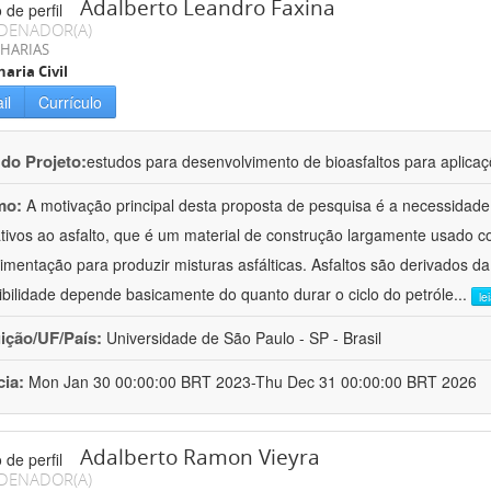
Adalberto Leandro Faxina
DENADOR(A)
HARIAS
aria Civil
il
Currículo
 do Projeto:
estudos para desenvolvimento de bioasfaltos para aplic
mo:
A motivação principal desta proposta de pesquisa é a necessidade
ativos ao asfalto, que é um material de construção largamente usado 
imentação para produzir misturas asfálticas. Asfaltos são derivados da
ibilidade depende basicamente do quanto durar o ciclo do petróle
...
le
uição/UF/País:
Universidade de São Paulo - SP - Brasil
cia:
Mon Jan 30 00:00:00 BRT 2023-Thu Dec 31 00:00:00 BRT 2026
Adalberto Ramon Vieyra
DENADOR(A)