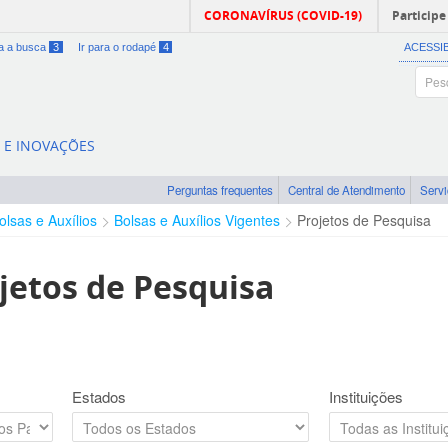
CORONAVÍRUS (COVID-19)
Participe
ra a busca
3
Ir para o rodapé
4
ACESSI
A E INOVAÇÕES
Perguntas frequentes
Central de Atendimento
Serv
olsas e Auxílios
Bolsas e Auxílios Vigentes
Projetos de Pesquisa
jetos de Pesquisa
Estados
Instituições