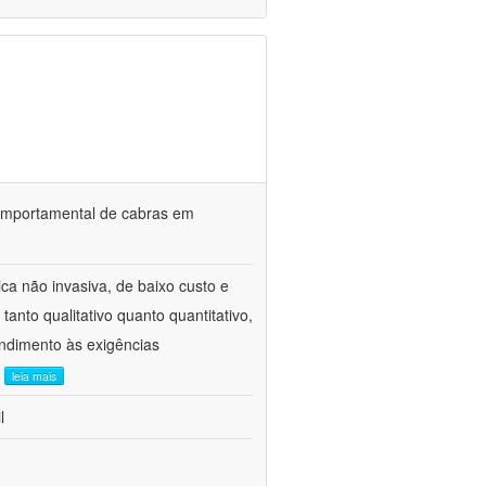
o comportamental de cabras em
ca não invasiva, de baixo custo e
tanto qualitativo quanto quantitativo,
ndimento às exigências
.
leia mais
l