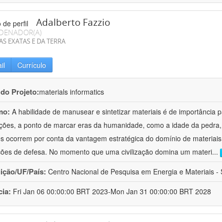
Adalberto Fazzio
DENADOR(A)
AS EXATAS E DA TERRA
il
Currículo
 do Projeto:
materials informatics
mo:
A habilidade de manusear e sintetizar materiais é de importância 
zações, a ponto de marcar eras da humanidade, como a idade da pedra, 
es ocorrem por conta da vantagem estratégica do domínio de materiais,
ções de defesa. No momento que uma civilização domina um materi
...
uição/UF/País:
Centro Nacional de Pesquisa em Energia e Materiais - S
cia:
Fri Jan 06 00:00:00 BRT 2023-Mon Jan 31 00:00:00 BRT 2028