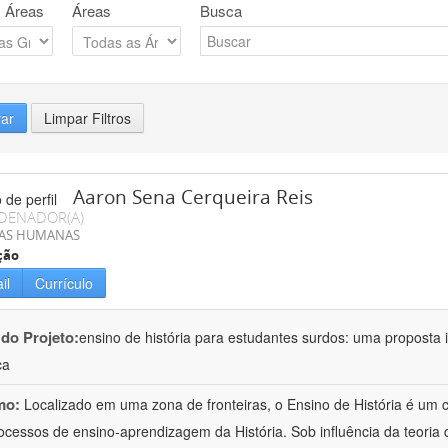
 Áreas
Áreas
Busca
rar
Limpar Filtros
Aaron Sena Cerqueira Reis
DENADOR(A)
IAS HUMANAS
ção
il
Currículo
 do Projeto:
ensino de história para estudantes surdos: uma proposta i
ca
mo:
Localizado em uma zona de fronteiras, o Ensino de História é um
ocessos de ensino-aprendizagem da História. Sob influência da teoria d