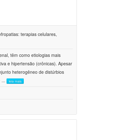
ropatias: terapias celulares,
enal, têm como etiologias mais
iva e hipertensão (crônicas). Apesar
junto heterogêneo de distúrbios
e
...
leia mais