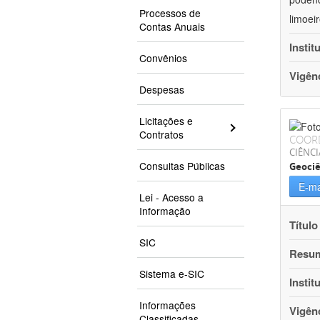
Processos de
limoei
Contas Anuais
Instit
Convênios
Vigên
Despesas
Licitações e
Contratos
COOR
CIÊNCI
Consultas Públicas
Geociê
E-ma
Lei - Acesso a
Informação
Título
SIC
Resu
Sistema e-SIC
Instit
Informações
Vigên
Classificadas