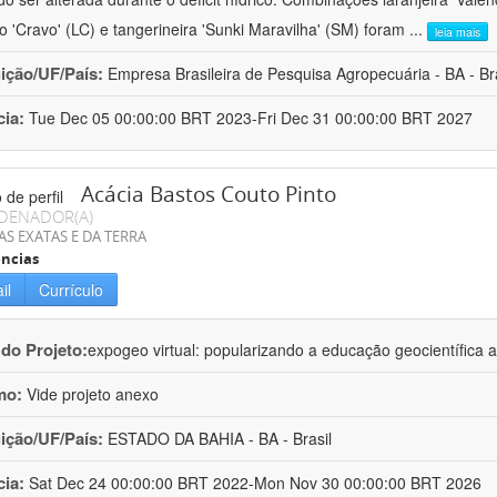
ro 'Cravo' (LC) e tangerineira 'Sunki Maravilha' (SM) foram
...
leia mais
uição/UF/País:
Empresa Brasileira de Pesquisa Agropecuária - BA - Bra
cia:
Tue Dec 05 00:00:00 BRT 2023-Fri Dec 31 00:00:00 BRT 2027
Acácia Bastos Couto Pinto
DENADOR(A)
AS EXATAS E DA TERRA
ncias
il
Currículo
 do Projeto:
expogeo virtual: popularizando a educação geocientífica a
mo:
Vide projeto anexo
uição/UF/País:
ESTADO DA BAHIA - BA - Brasil
cia:
Sat Dec 24 00:00:00 BRT 2022-Mon Nov 30 00:00:00 BRT 2026