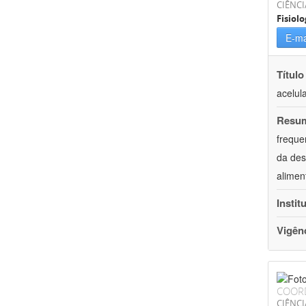
CIÊNCI
Fisiolo
E-ma
Título
acelul
Resu
freque
da des
alimen
Instit
Vigên
COOR
CIÊNCI