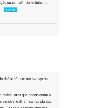
ão da consciência histórica de
...
leia mais
o déficit hídrico: um avanço no
s e moleculares que condicionam a
é sensível e dinâmica nas plantas,
cia' (LA) com os porta-enxertos