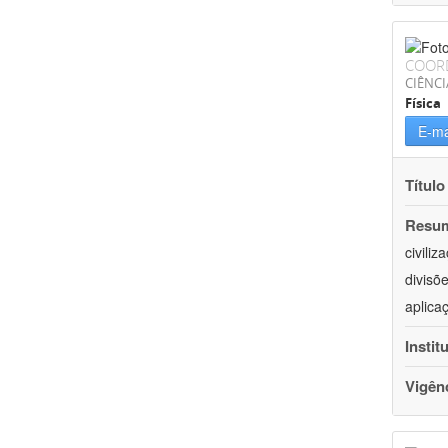
COOR
CIÊNCI
Física
E-ma
Título
Resu
civili
divisõ
aplica
Instit
Vigên