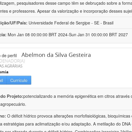
izagem, pesquisadores desse campo têm se debruçado sobre a formaç
ntes e professores. Apesar da valorização e incorporação desses sujei
uição/UF/País:
Universidade Federal de Sergipe - SE - Brasil
cia:
Mon Jan 08 00:00:00 BRT 2024-Sun Jan 31 00:00:00 BRT 2027
Abelmon da Silva Gesteira
DENADOR(A)
AS AGRÁRIAS
omia
il
Currículo
 do Projeto:
potencializando a memória epigenética em citros através d
o agropecuário.
mo:
O déficit hídrico provoca alterações morfofisiológicas, bioquímica
 a estratégias para aclimatização e/ou adaptação. A metilação do DNA 
o ser alterada durante o déficit hídrico. Combinações laranjeira 'Valên