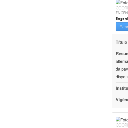
COOR
ENGEN
Engenh
E-ma
Título
Resu
altern
da pav
dispon
Instit
Vigên
COOR