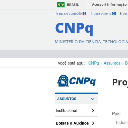
Acesso à informação
BRASIL
Ir para o conteúdo
1
Ir para o menu
2
Ir pa
CNPq
MINISTÉRIO DA CIÊNCIA, TECNOLOGI
Você está aqui:
CNPq
Assuntos
B
Pro
ASSUNTOS
Institucional
País
Bolsas e Auxílios