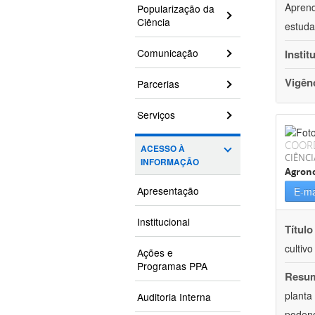
Aprend
Popularização da
Ciência
estuda
Comunicação
Instit
Vigên
Parcerias
Serviços
COOR
ACESSO À
CIÊNCI
INFORMAÇÃO
Agron
Apresentação
E-ma
Institucional
Título
cultiv
Ações e
Programas PPA
Resu
planta
Auditoria Interna
podend