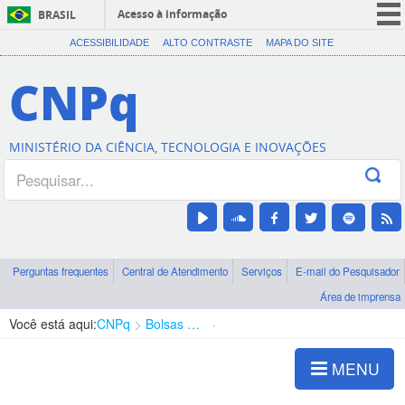
Acesso à informação
BRASIL
CORONAVÍRUS (COVID-19)
ACESSIBILIDADE
ALTO CONTRASTE
MAPA DO SITE
Participe
CNPq
Serviços
Legislação
MINISTÉRIO DA CIÊNCIA, TECNOLOGIA E INOVAÇÕES
Canais
Perguntas frequentes
Central de Atendimento
Serviços
E-mail do Pesquisador
Área de imprensa
Você está aqui:
CNPq
Bolsas e Auxílios Vigentes
Projetos de Pesquisa
MENU