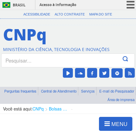
Acesso à informação
BRASIL
CORONAVÍRUS (COVID-19)
ACESSIBILIDADE
ALTO CONTRASTE
MAPA DO SITE
Participe
CNPq
Serviços
Legislação
MINISTÉRIO DA CIÊNCIA, TECNOLOGIA E INOVAÇÕES
Canais
Perguntas frequentes
Central de Atendimento
Serviços
E-mail do Pesquisador
Área de imprensa
Você está aqui:
CNPq
Bolsas e Auxílios Vigentes
Projetos de Pesquisa
MENU