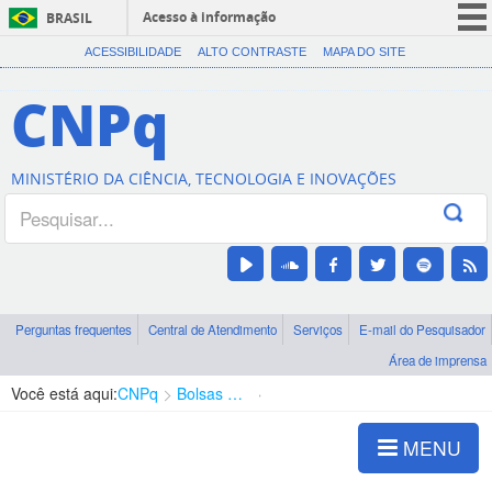
Acesso à informação
BRASIL
CORONAVÍRUS (COVID-19)
ACESSIBILIDADE
ALTO CONTRASTE
MAPA DO SITE
Participe
CNPq
Serviços
Legislação
MINISTÉRIO DA CIÊNCIA, TECNOLOGIA E INOVAÇÕES
Canais
Perguntas frequentes
Central de Atendimento
Serviços
E-mail do Pesquisador
Área de imprensa
Você está aqui:
CNPq
Bolsas e Auxílios Vigentes
Projetos de Pesquisa
MENU