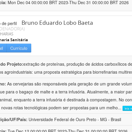
cia:
Mon Dec 04 00:00:00 BRT 2023-Thu Dec 31 00:00:00 BRT 2026
Bruno Eduardo Lobo Baeta
DENADOR(A)
HARIAS
aria Sanitária
il
Currículo
 do Projeto:
extração de proteínas, produção de ácidos carboxílicos de
os agroindustriais: uma proposta estratégica para biorrefinarias multir
mo:
As cervejarias são responsáveis pela geração de um grande volu
ue para o bagaço de malte e a terra infusória. Atualmente, a maior p
animal, enquanto a terra infusória é destinada à compostagem. No cont
 novas rotas tecnológicas podem ser propostas para um melho
...
leia 
uição/UF/País:
Universidade Federal de Ouro Preto - MG - Brasil
cia:
Tue Dec 12 00:00:00 BRT 2023-Thu Dec 31 00:00:00 BRT 2026