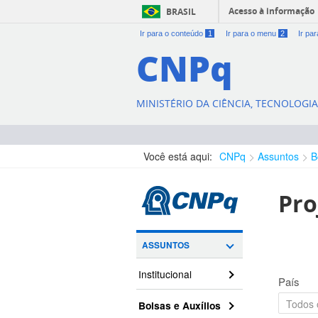
Acesso à informação
BRASIL
Ir para o conteúdo
1
Ir para o menu
2
Ir pa
CNPq
MINISTÉRIO DA CIÊNCIA, TECNOLOGI
Você está aqui:
CNPq
Assuntos
B
Pro
ASSUNTOS
Institucional
País
Bolsas e Auxílios