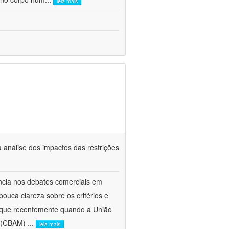
leia mais
 análise dos impactos das restrições
ncia nos debates comerciais em
uca clareza sobre os critérios e
taque recentemente quando a União
m (CBAM)
...
leia mais