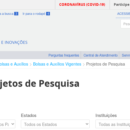
CORONAVÍRUS (COVID-19)
Participe
ra a busca
3
Ir para o rodapé
4
ACESSI
A E INOVAÇÕES
Perguntas frequentes
Central de Atendimento
Serv
olsas e Auxílios
Bolsas e Auxílios Vigentes
Projetos de Pesquisa
jetos de Pesquisa
Estados
Instituições