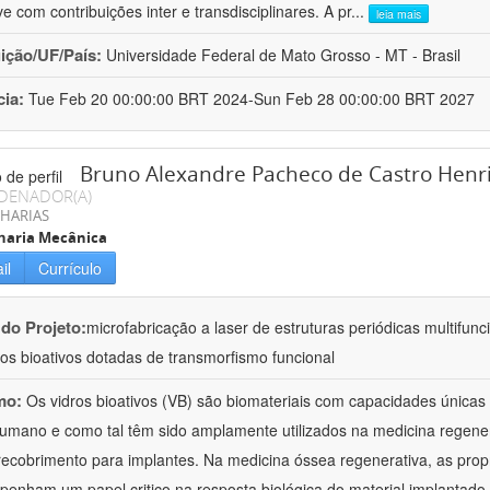
ve com contribuições inter e transdisciplinares. A pr
...
leia mais
uição/UF/País:
Universidade Federal de Mato Grosso - MT - Brasil
cia:
Tue Feb 20 00:00:00 BRT 2024-Sun Feb 28 00:00:00 BRT 2027
Bruno Alexandre Pacheco de Castro Henr
DENADOR(A)
HARIAS
haria Mecânica
il
Currículo
 do Projeto:
microfabricação a laser de estruturas periódicas multifunc
ros bioativos dotadas de transmorfismo funcional
mo:
Os vidros bioativos (VB) são biomateriais com capacidades únicas
umano e como tal têm sido amplamente utilizados na medicina regene
ecobrimento para implantes. Na medicina óssea regenerativa, as prop
enham um papel critico na resposta biológica do material implantad