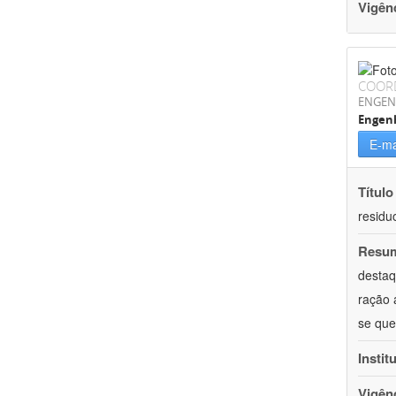
Vigên
COOR
ENGEN
Engenh
E-ma
Título
residu
Resu
destaq
ração 
se que
Instit
Vigên