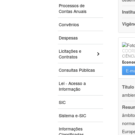
Processos de
Contas Anuais
Instit
Vigên
Convênios
Despesas
COOR
Licitações e
CIÊNCI
Contratos
Econo
Consultas Públicas
E-ma
Lei - Acesso a
Título
Informação
ambien
SIC
Resu
âmbito
Sistema e-SIC
normas
Informações
Europe
Classificadas