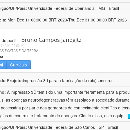
uição/UF/País:
Universidade Federal de Uberlândia - MG - Brasil
cia:
Mon Dec 11 00:00:00 BRT 2023-Thu Dec 31 00:00:00 BRT 2026
Bruno Campos Janegitz
DENADOR(A)
AS EXATAS E DA TERRA
ca
il
Currículo
 do Projeto:
impressão 3d para a fabricação de (bio)sensores
mo:
A impressão 3D tem sido uma importante ferramenta para a produçã
s, as doenças neurodegenerativas têm assolado a sociedade durante 
é necessária por parte dos geradores de conhecimento científico e tec
égias de controle e tratamento de doenças. Ciente disso, esta equip
...
uição/UF/País:
Universidade Federal de São Carlos - SP - Brasil