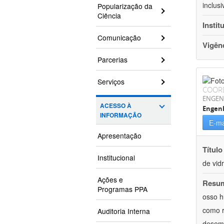
inclusi
Popularização da
Ciência
Instit
Comunicação
Vigên
Parcerias
Serviços
COOR
ENGEN
ACESSO À
Engen
INFORMAÇÃO
E-ma
Apresentação
Título
Institucional
de vid
Ações e
Resu
Programas PPA
osso h
como r
Auditoria Interna
desemp