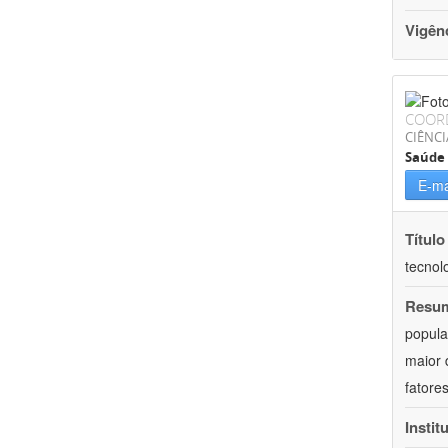
Vigên
COOR
CIÊNCI
Saúde 
E-ma
Título
tecnol
Resu
popula
maior 
fatore
Instit