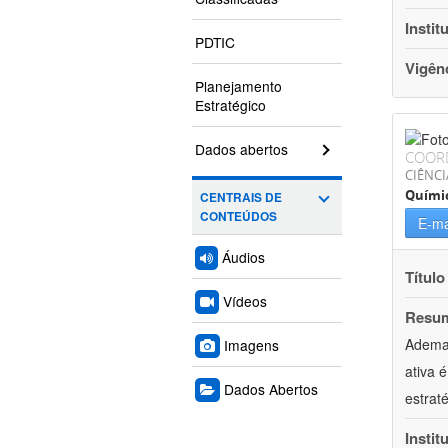
Instit
PDTIC
Vigên
Planejamento
Estratégico
Dados abertos
COOR
CIÊNCI
Quími
CENTRAIS DE
CONTEÚDOS
E-ma
Áudios
Título
Vídeos
Resu
Ademai
Imagens
ativa 
Dados Abertos
estrat
Instit