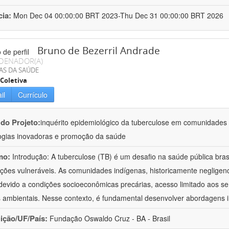
cia:
Mon Dec 04 00:00:00 BRT 2023-Thu Dec 31 00:00:00 BRT 2026
Bruno de Bezerril Andrade
DENADOR(A)
AS DA SAÚDE
Coletiva
il
Currículo
 do Projeto:
inquérito epidemiológico da tuberculose em comunidades i
ogias inovadoras e promoção da saúde
mo:
Introdução: A tuberculose (TB) é um desafio na saúde pública bras
ções vulneráveis. As comunidades indígenas, historicamente negligen
devido a condições socioeconômicas precárias, acesso limitado aos se
s ambientais. Nesse contexto, é fundamental desenvolver abordagens 
uição/UF/País:
Fundação Oswaldo Cruz - BA - Brasil