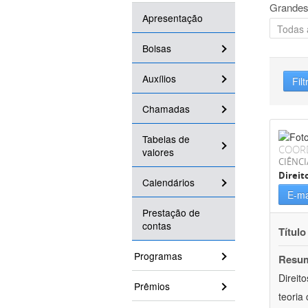
Grandes
Apresentação
Bolsas
Auxílios
Filt
Chamadas
Tabelas de
COOR
valores
CIÊNCI
Direit
Calendários
E-ma
Prestação de
contas
Título
Programas
Resu
Direit
Prêmios
teoria