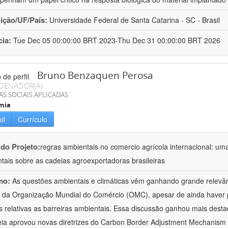
uição/UF/País:
Universidade Federal de Santa Catarina - SC - Brasil
cia:
Tue Dec 05 00:00:00 BRT 2023-Thu Dec 31 00:00:00 BRT 2026
Bruno Benzaquen Perosa
DENADOR(A)
AS SOCIAIS APLICADAS
mia
il
Currículo
 do Projeto:
regras ambientais no comercio agrícola internacional: uma
tais sobre as cadeias agroexportadoras brasileiras
mo:
As questões ambientais e climáticas vêm ganhando grande relevâ
 da Organização Mundial do Comércio (OMC), apesar de ainda haver po
 relativas as barreiras ambientais. Essa discussão ganhou mais des
ia aprovou novas diretrizes do Carbon Border Adjustment Mechanis