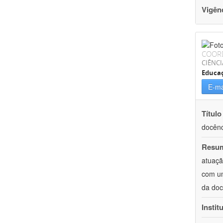
Vigên
COOR
CIÊNC
Educa
E-ma
Título
docên
Resu
atuaçã
com um
da doc
Instit