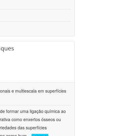
iques
ionais e multiescala em superfícies
 de formar uma ligação química ao
rativa como enxertos ósseos ou
riedades das superfícies
o no corpo hum
...