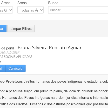
 Áreas
Áreas
Busca
rar
Limpar Filtros
Bruna Silveira Roncato Aguiar
DENADOR(A)
AS SOCIAIS APLICADAS
o
il
Currículo
 do Projeto:
os direitos humanos dos povos indígenas: o estado, a colo
mo:
A pesquisa surge, em primeiro plano, da ideia de difundir os princ
os Humanos dos Povos Indígenas na ordem jurídica interna e internacion
 crítica dos Direitos Humanos e dos estudos póscoloniais que possibilita