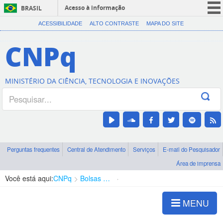
Acesso à informação
BRASIL
CORONAVÍRUS (COVID-19)
ACESSIBILIDADE
ALTO CONTRASTE
MAPA DO SITE
Participe
CNPq
Serviços
Legislação
MINISTÉRIO DA CIÊNCIA, TECNOLOGIA E INOVAÇÕES
Canais
Perguntas frequentes
Central de Atendimento
Serviços
E-mail do Pesquisador
Área de imprensa
Você está aqui:
CNPq
Bolsas e Auxílios Vigentes
Projetos de Pesquisa
MENU