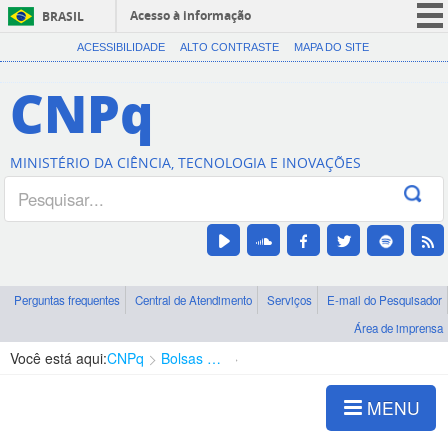
Acesso à informação
BRASIL
CORONAVÍRUS (COVID-19)
ACESSIBILIDADE
ALTO CONTRASTE
MAPA DO SITE
Participe
CNPq
Serviços
Legislação
MINISTÉRIO DA CIÊNCIA, TECNOLOGIA E INOVAÇÕES
Canais
Perguntas frequentes
Central de Atendimento
Serviços
E-mail do Pesquisador
Área de imprensa
Você está aqui:
CNPq
Bolsas e Auxílios Vigentes
Projetos de Pesquisa
MENU