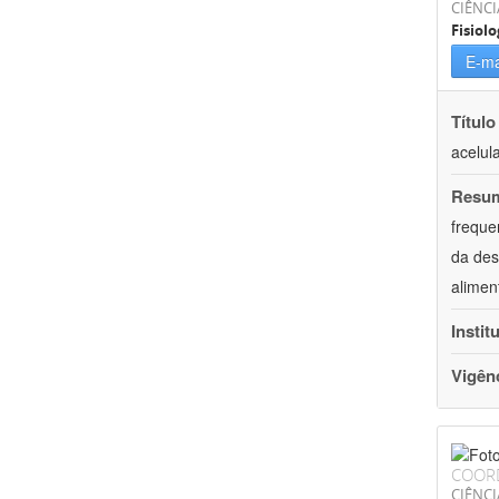
CIÊNCI
Fisiolo
E-ma
Título
acelul
Resu
freque
da des
alimen
Instit
Vigên
COOR
CIÊNCI