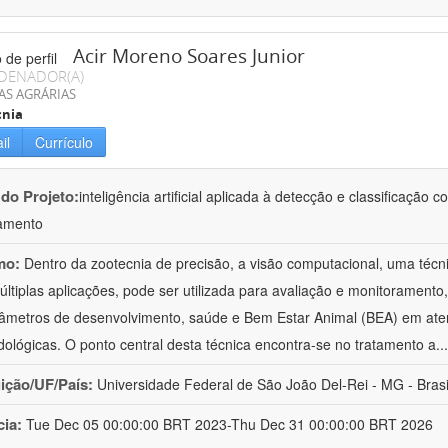
Acir Moreno Soares Junior
DENADOR(A)
AS AGRÁRIAS
cnia
il
Currículo
 do Projeto:
inteligência artificial aplicada à detecção e classificaçã
amento
mo:
Dentro da zootecnia de precisão, a visão computacional, uma técni
ltiplas aplicações, pode ser utilizada para avaliação e monitoramento, 
âmetros de desenvolvimento, saúde e Bem Estar Animal (BEA) em ate
ológicas. O ponto central desta técnica encontra-se no tratamento a
..
uição/UF/País:
Universidade Federal de São João Del-Rei - MG - Brasi
cia:
Tue Dec 05 00:00:00 BRT 2023-Thu Dec 31 00:00:00 BRT 2026