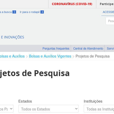
CORONAVÍRUS (COVID-19)
Participe
ra a busca
3
Ir para o rodapé
4
ACESSI
A E INOVAÇÕES
Perguntas frequentes
Central de Atendimento
Serv
olsas e Auxílios
Bolsas e Auxílios Vigentes
Projetos de Pesquisa
jetos de Pesquisa
Estados
Instituições