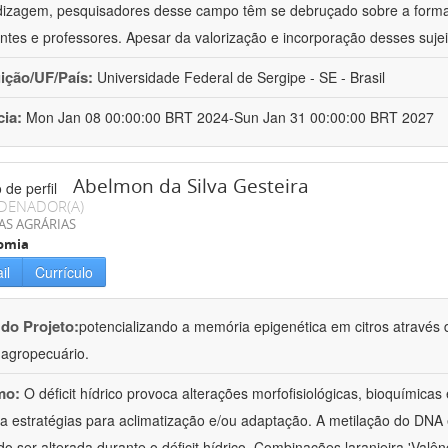
izagem, pesquisadores desse campo têm se debruçado sobre a formaç
ntes e professores. Apesar da valorização e incorporação desses sujei
uição/UF/País:
Universidade Federal de Sergipe - SE - Brasil
cia:
Mon Jan 08 00:00:00 BRT 2024-Sun Jan 31 00:00:00 BRT 2027
Abelmon da Silva Gesteira
DENADOR(A)
AS AGRÁRIAS
omia
il
Currículo
 do Projeto:
potencializando a memória epigenética em citros através d
o agropecuário.
mo:
O déficit hídrico provoca alterações morfofisiológicas, bioquímica
 a estratégias para aclimatização e/ou adaptação. A metilação do DNA 
o ser alterada durante o déficit hídrico. Combinações laranjeira 'Valên