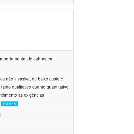
o comportamental de cabras em
ca não invasiva, de baixo custo e
tanto qualitativo quanto quantitativo,
ndimento às exigências
.
leia mais
l