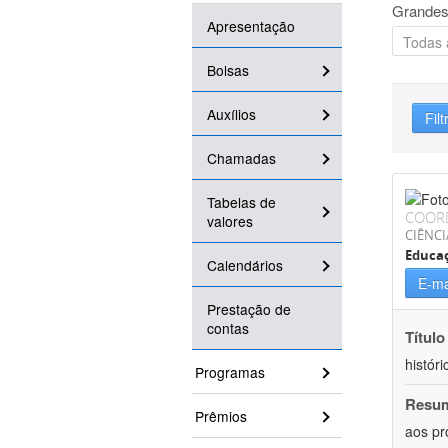
Grandes
Apresentação
Bolsas
Auxílios
Filt
Chamadas
Tabelas de
COOR
valores
CIÊNC
Educa
Calendários
E-ma
Prestação de
contas
Título
históri
Programas
Resu
Prêmios
aos pr