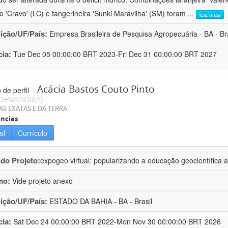
ro 'Cravo' (LC) e tangerineira 'Sunki Maravilha' (SM) foram
...
leia mais
uição/UF/País:
Empresa Brasileira de Pesquisa Agropecuária - BA - Bra
cia:
Tue Dec 05 00:00:00 BRT 2023-Fri Dec 31 00:00:00 BRT 2027
Acácia Bastos Couto Pinto
DENADOR(A)
AS EXATAS E DA TERRA
ncias
il
Currículo
 do Projeto:
expogeo virtual: popularizando a educação geocientífica a
mo:
Vide projeto anexo
uição/UF/País:
ESTADO DA BAHIA - BA - Brasil
cia:
Sat Dec 24 00:00:00 BRT 2022-Mon Nov 30 00:00:00 BRT 2026