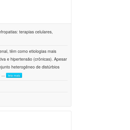
ropatias: terapias celulares,
enal, têm como etiologias mais
iva e hipertensão (crônicas). Apesar
junto heterogêneo de distúrbios
e
...
leia mais