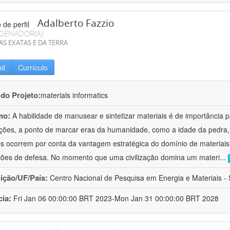
Adalberto Fazzio
DENADOR(A)
AS EXATAS E DA TERRA
il
Currículo
 do Projeto:
materials informatics
mo:
A habilidade de manusear e sintetizar materiais é de importância 
zações, a ponto de marcar eras da humanidade, como a idade da pedra, 
es ocorrem por conta da vantagem estratégica do domínio de materiais,
ções de defesa. No momento que uma civilização domina um materi
...
uição/UF/País:
Centro Nacional de Pesquisa em Energia e Materiais - S
cia:
Fri Jan 06 00:00:00 BRT 2023-Mon Jan 31 00:00:00 BRT 2028