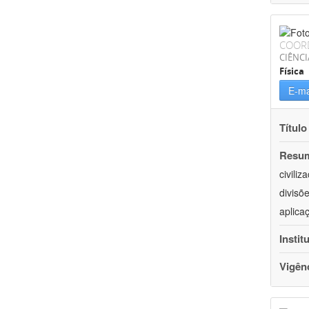
COOR
CIÊNCI
Física
E-ma
Título
Resu
civili
divisõ
aplica
Instit
Vigên