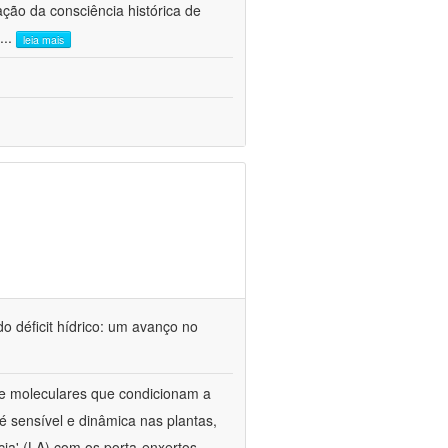
ão da consciência histórica de
...
leia mais
o déficit hídrico: um avanço no
s e moleculares que condicionam a
é sensível e dinâmica nas plantas,
cia' (LA) com os porta-enxertos