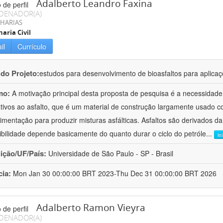
Adalberto Leandro Faxina
DENADOR(A)
HARIAS
aria Civil
il
Currículo
 do Projeto:
estudos para desenvolvimento de bioasfaltos para aplic
mo:
A motivação principal desta proposta de pesquisa é a necessidade
ativos ao asfalto, que é um material de construção largamente usado 
imentação para produzir misturas asfálticas. Asfaltos são derivados da
ibilidade depende basicamente do quanto durar o ciclo do petróle
...
le
uição/UF/País:
Universidade de São Paulo - SP - Brasil
cia:
Mon Jan 30 00:00:00 BRT 2023-Thu Dec 31 00:00:00 BRT 2026
Adalberto Ramon Vieyra
DENADOR(A)