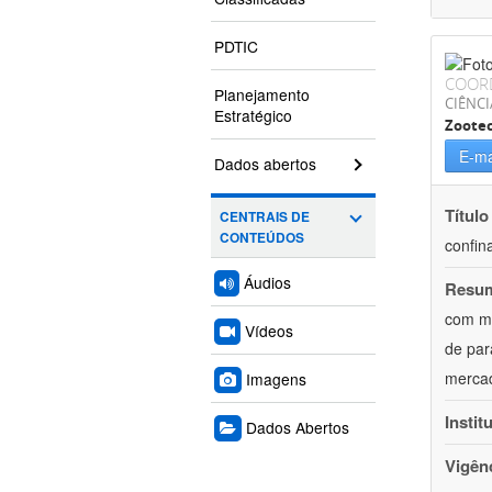
PDTIC
COOR
Planejamento
CIÊNCI
Estratégico
Zoote
E-ma
Dados abertos
Título
CENTRAIS DE
CONTEÚDOS
confin
Áudios
Resu
com mú
Vídeos
de par
mercad
Imagens
Instit
Dados Abertos
Vigên