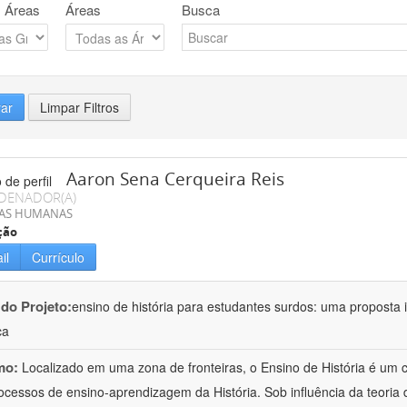
 Áreas
Áreas
Busca
rar
Limpar Filtros
Aaron Sena Cerqueira Reis
DENADOR(A)
IAS HUMANAS
ção
il
Currículo
 do Projeto:
ensino de história para estudantes surdos: uma proposta i
ca
mo:
Localizado em uma zona de fronteiras, o Ensino de História é um
ocessos de ensino-aprendizagem da História. Sob influência da teoria d