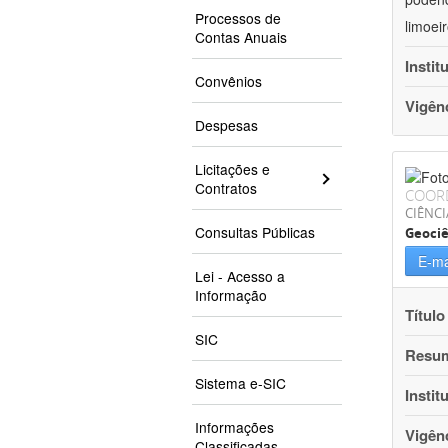
Processos de
limoei
Contas Anuais
Instit
Convênios
Vigên
Despesas
Licitações e
Contratos
COOR
CIÊNCI
Consultas Públicas
Geociê
E-ma
Lei - Acesso a
Informação
Título
SIC
Resu
Sistema e-SIC
Instit
Informações
Vigên
Classificadas