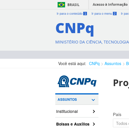
Acesso à informação
BRASIL
Ir para o conteúdo
1
Ir para o menu
2
Ir pa
CNPq
MINISTÉRIO DA CIÊNCIA, TECNOLOGI
Você está aqui:
CNPq
Assuntos
B
Pro
ASSUNTOS
Institucional
País
Bolsas e Auxílios