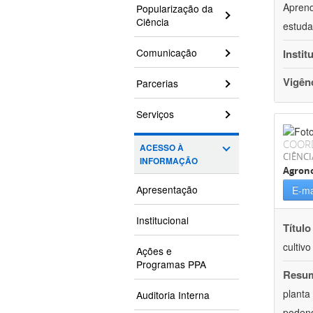
Aprend
Popularização da
Ciência
estuda
Comunicação
Instit
Vigên
Parcerias
Serviços
COOR
ACESSO À
CIÊNCI
INFORMAÇÃO
Agron
Apresentação
E-ma
Institucional
Título
cultiv
Ações e
Programas PPA
Resu
planta
Auditoria Interna
podend