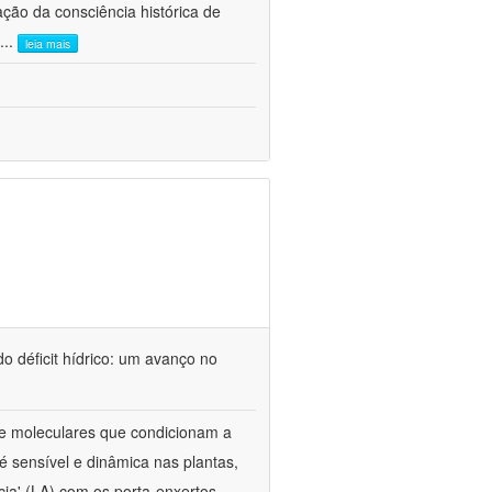
ão da consciência histórica de
...
leia mais
o déficit hídrico: um avanço no
s e moleculares que condicionam a
é sensível e dinâmica nas plantas,
cia' (LA) com os porta-enxertos