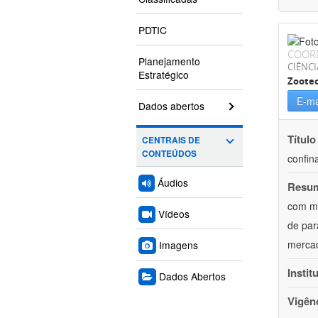
PDTIC
COOR
Planejamento
CIÊNCI
Estratégico
Zoote
E-ma
Dados abertos
Título
CENTRAIS DE
CONTEÚDOS
confin
Áudios
Resu
com mú
Vídeos
de par
mercad
Imagens
Instit
Dados Abertos
Vigên