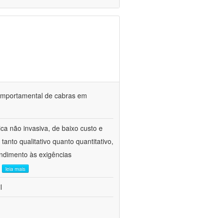
o comportamental de cabras em
ca não invasiva, de baixo custo e
tanto qualitativo quanto quantitativo,
ndimento às exigências
.
leia mais
l