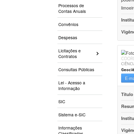
Processos de
limoei
Contas Anuais
Instit
Convênios
Vigên
Despesas
Licitações e
Contratos
COOR
CIÊNCI
Consultas Públicas
Geociê
E-ma
Lei - Acesso a
Informação
Título
SIC
Resu
Sistema e-SIC
Instit
Informações
Vigên
Classificadas