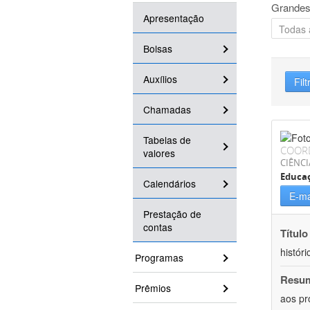
Grandes
Apresentação
Bolsas
Auxílios
Filt
Chamadas
Tabelas de
COOR
valores
CIÊNC
Educa
Calendários
E-ma
Prestação de
contas
Título
históri
Programas
Resu
Prêmios
aos pr