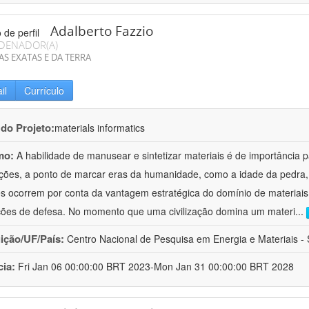
Adalberto Fazzio
DENADOR(A)
AS EXATAS E DA TERRA
il
Currículo
 do Projeto:
materials informatics
mo:
A habilidade de manusear e sintetizar materiais é de importância 
zações, a ponto de marcar eras da humanidade, como a idade da pedra, 
es ocorrem por conta da vantagem estratégica do domínio de materiais,
ções de defesa. No momento que uma civilização domina um materi
...
uição/UF/País:
Centro Nacional de Pesquisa em Energia e Materiais - S
cia:
Fri Jan 06 00:00:00 BRT 2023-Mon Jan 31 00:00:00 BRT 2028