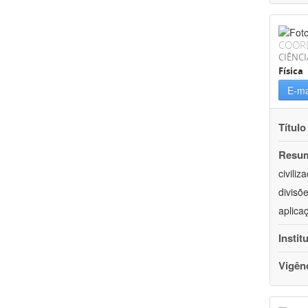
COOR
CIÊNCI
Física
E-ma
Título
Resu
civili
divisõ
aplica
Instit
Vigên