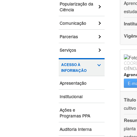
Aprend
Popularização da
Ciência
estuda
Comunicação
Instit
Vigên
Parcerias
Serviços
COOR
ACESSO À
CIÊNCI
INFORMAÇÃO
Agron
Apresentação
E-ma
Institucional
Título
cultiv
Ações e
Programas PPA
Resu
planta
Auditoria Interna
podend