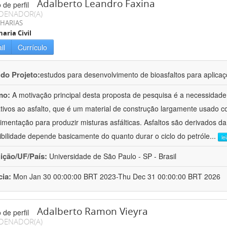
Adalberto Leandro Faxina
DENADOR(A)
HARIAS
aria Civil
il
Currículo
 do Projeto:
estudos para desenvolvimento de bioasfaltos para aplic
mo:
A motivação principal desta proposta de pesquisa é a necessidade
ativos ao asfalto, que é um material de construção largamente usado 
imentação para produzir misturas asfálticas. Asfaltos são derivados da
ibilidade depende basicamente do quanto durar o ciclo do petróle
...
le
uição/UF/País:
Universidade de São Paulo - SP - Brasil
cia:
Mon Jan 30 00:00:00 BRT 2023-Thu Dec 31 00:00:00 BRT 2026
Adalberto Ramon Vieyra
DENADOR(A)