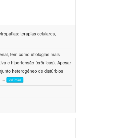
ropatias: terapias celulares,
enal, têm como etiologias mais
iva e hipertensão (crônicas). Apesar
junto heterogêneo de distúrbios
e
...
leia mais