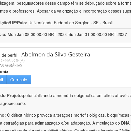
izagem, pesquisadores desse campo têm se debruçado sobre a formaç
ntes e professores. Apesar da valorização e incorporação desses sujei
uição/UF/País:
Universidade Federal de Sergipe - SE - Brasil
cia:
Mon Jan 08 00:00:00 BRT 2024-Sun Jan 31 00:00:00 BRT 2027
Abelmon da Silva Gesteira
DENADOR(A)
AS AGRÁRIAS
omia
il
Currículo
 do Projeto:
potencializando a memória epigenética em citros através d
o agropecuário.
mo:
O déficit hídrico provoca alterações morfofisiológicas, bioquímica
 a estratégias para aclimatização e/ou adaptação. A metilação do DNA 
o ser alterada durante o déficit hídrico. Combinações laranjeira 'Valên