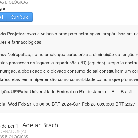
AS BIOLÓGICAS
gia
il
Currículo
 do Projeto:
novos e velhos atores para estratégias terapêuticas em nef
ares e farmacológicas
mo:
Nefropatias, nome amplo que caracteriza a diminuição da função r
ntes processos de isquemia-reperfusão (I/R) (agudos), uropatia obstrut
nutrição, a obesidade e o elevado consumo de sal constituírem um con
tares, elas têm a hipertensão como comorbidade comum que promov
uição/UF/País:
Universidade Federal do Rio de Janeiro - RJ - Brasil
cia:
Wed Feb 21 00:00:00 BRT 2024-Sun Feb 28 00:00:00 BRT 2027
Adelar Bracht
DENADOR(A)
AS BIOLÓGICAS