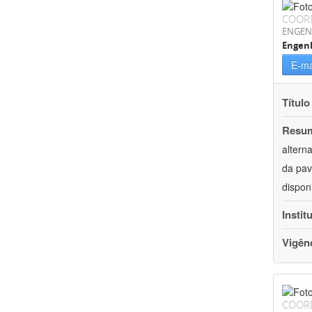
COOR
ENGEN
Engenh
E-ma
Título
Resu
altern
da pav
dispon
Instit
Vigên
COOR