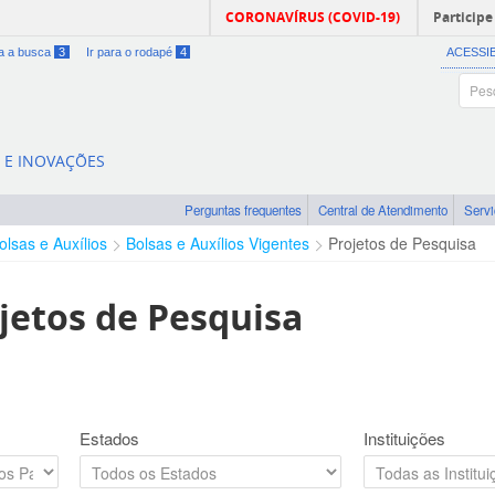
CORONAVÍRUS (COVID-19)
Participe
ra a busca
3
Ir para o rodapé
4
ACESSI
A E INOVAÇÕES
Perguntas frequentes
Central de Atendimento
Serv
olsas e Auxílios
Bolsas e Auxílios Vigentes
Projetos de Pesquisa
jetos de Pesquisa
Estados
Instituições