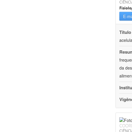
CIÊNCI
Fisiolo
E-ma
Título
acelul
Resu
freque
da des
alimen
Instit
Vigên
COOR
CIÊNCI