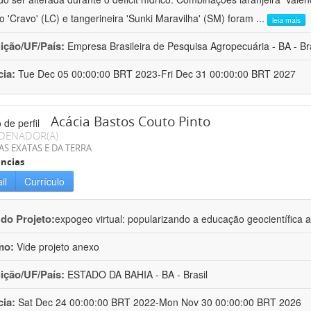
ro 'Cravo' (LC) e tangerineira 'Sunki Maravilha' (SM) foram
...
leia mais
uição/UF/País:
Empresa Brasileira de Pesquisa Agropecuária - BA - Bra
cia:
Tue Dec 05 00:00:00 BRT 2023-Fri Dec 31 00:00:00 BRT 2027
Acácia Bastos Couto Pinto
DENADOR(A)
AS EXATAS E DA TERRA
ncias
il
Currículo
 do Projeto:
expogeo virtual: popularizando a educação geocientífica a
mo:
Vide projeto anexo
uição/UF/País:
ESTADO DA BAHIA - BA - Brasil
cia:
Sat Dec 24 00:00:00 BRT 2022-Mon Nov 30 00:00:00 BRT 2026