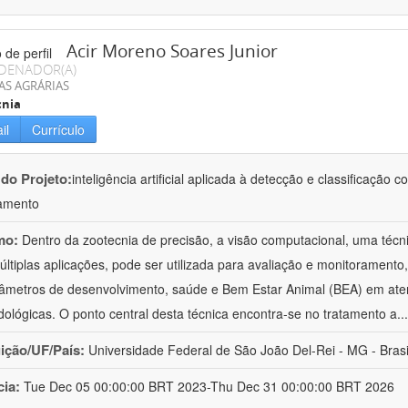
Acir Moreno Soares Junior
DENADOR(A)
AS AGRÁRIAS
cnia
il
Currículo
 do Projeto:
inteligência artificial aplicada à detecção e classificaçã
amento
mo:
Dentro da zootecnia de precisão, a visão computacional, uma técni
ltiplas aplicações, pode ser utilizada para avaliação e monitoramento, 
âmetros de desenvolvimento, saúde e Bem Estar Animal (BEA) em ate
ológicas. O ponto central desta técnica encontra-se no tratamento a
..
uição/UF/País:
Universidade Federal de São João Del-Rei - MG - Brasi
cia:
Tue Dec 05 00:00:00 BRT 2023-Thu Dec 31 00:00:00 BRT 2026