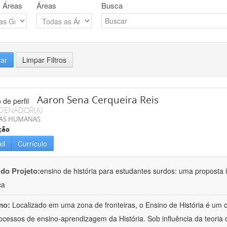
 Áreas
Áreas
Busca
rar
Limpar Filtros
Aaron Sena Cerqueira Reis
DENADOR(A)
IAS HUMANAS
ção
il
Currículo
 do Projeto:
ensino de história para estudantes surdos: uma proposta i
ca
mo:
Localizado em uma zona de fronteiras, o Ensino de História é um
ocessos de ensino-aprendizagem da História. Sob influência da teoria d