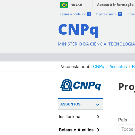
Acesso à informação
BRASIL
Ir para o conteúdo
1
Ir para o menu
2
Ir pa
CNPq
MINISTÉRIO DA CIÊNCIA, TECNOLOGI
Você está aqui:
CNPq
Assuntos
B
Pro
ASSUNTOS
Institucional
País
Bolsas e Auxílios