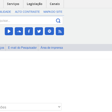
Serviços
Legislação
Canais
BILIDADE
ALTO CONTRASTE
MAPA DO SITE
iços
E-mail do Pesquisador
Área de imprensa