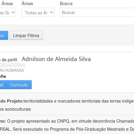
 Áreas
Áreas
Busca
rar
Limpar Filtros
Adnilson de Almeida Silva
DENADOR(A)
IAS HUMANAS
fia
il
Currículo
 do Projeto:
territorialidades e marcadores territoriais das terras indí
es socioculturais
mo:
O projeto apresentado ao CNPQ, em virtude decorrência Chamad
RSAL. Será executado no Programa de Pós-Graduação Mestrado e Do