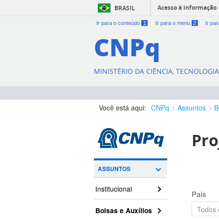
Acesso à informação
BRASIL
Ir para o conteúdo
1
Ir para o menu
2
Ir pa
CNPq
MINISTÉRIO DA CIÊNCIA, TECNOLOGI
Você está aqui:
CNPq
Assuntos
B
Pro
ASSUNTOS
Institucional
País
Bolsas e Auxílios