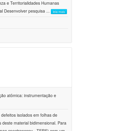
a e Territorialidades Humanas 
al Desenvolver pesquisa
...
leia mais
ção atômica: instrumentação e
defeitos isolados em folhas de
s deste material bidimensional. Para
Raman spectroscopy - TERS) com um