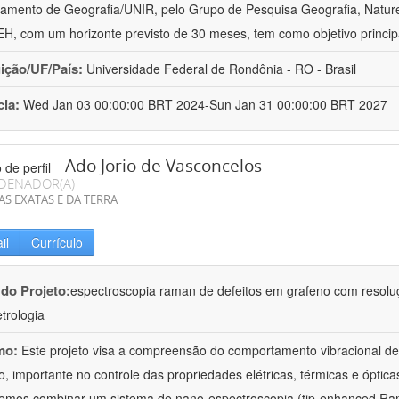
amento de Geografia/UNIR, pelo Grupo de Pesquisa Geografia, Naturez
, com um horizonte previsto de 30 meses, tem como objetivo princip
uição/UF/País:
Universidade Federal de Rondônia - RO - Brasil
cia:
Wed Jan 03 00:00:00 BRT 2024-Sun Jan 31 00:00:00 BRT 2027
Ado Jorio de Vasconcelos
DENADOR(A)
AS EXATAS E DA TERRA
il
Currículo
 do Projeto:
espectroscopia raman de defeitos em grafeno com resolu
trologia
mo:
Este projeto visa a compreensão do comportamento vibracional de 
o, importante no controle das propriedades elétricas, térmicas e óptica
iremos combinar um sistema de nano-espectroscopia (tip-enhanced 