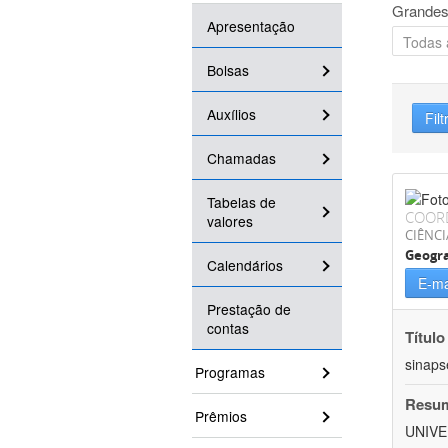
Grandes
Apresentação
Bolsas
Auxílios
Filt
Chamadas
Tabelas de
COOR
valores
CIÊNC
Geogra
Calendários
E-ma
Prestação de
contas
Título
sinaps
Programas
Resu
Prêmios
UNIVE