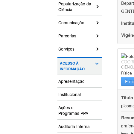
Depart
Popularização da
Ciência
GENTEH
Comunicação
Instit
Vigên
Parcerias
Serviços
COOR
ACESSO À
CIÊNCI
INFORMAÇÃO
Física
Apresentação
E-ma
Institucional
Título
picome
Ações e
Programas PPA
Resu
grafen
Auditoria Interna
isso, 