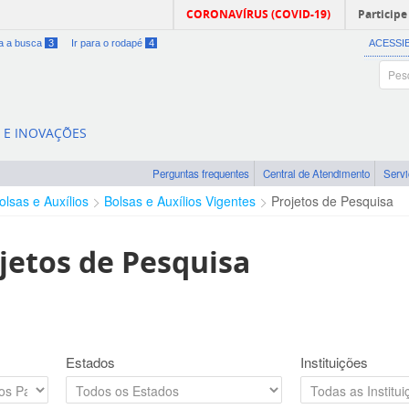
CORONAVÍRUS (COVID-19)
Participe
ra a busca
3
Ir para o rodapé
4
ACESSI
A E INOVAÇÕES
Perguntas frequentes
Central de Atendimento
Serv
olsas e Auxílios
Bolsas e Auxílios Vigentes
Projetos de Pesquisa
jetos de Pesquisa
Estados
Instituições