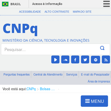
Acesso à informação
BRASIL
CORONAVÍRUS (COVID-19)
ACESSIBILIDADE
ALTO CONTRASTE
MAPA DO SITE
Participe
CNPq
Serviços
Legislação
MINISTÉRIO DA CIÊNCIA, TECNOLOGIA E INOVAÇÕES
Canais
Perguntas frequentes
Central de Atendimento
Serviços
E-mail do Pesquisador
Área de imprensa
Você está aqui:
CNPq
Bolsas e Auxílios Vigentes
Projetos de Pesquisa
MENU