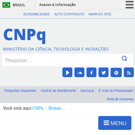
Acesso à informação
BRASIL
CORONAVÍRUS (COVID-19)
ACESSIBILIDADE
ALTO CONTRASTE
MAPA DO SITE
Participe
CNPq
Serviços
Legislação
MINISTÉRIO DA CIÊNCIA, TECNOLOGIA E INOVAÇÕES
Canais
Perguntas frequentes
Central de Atendimento
Serviços
E-mail do Pesquisador
Área de imprensa
Você está aqui:
CNPq
Bolsas e Auxílios Vigentes
Projetos de Pesquisa
MENU