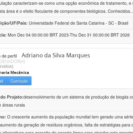
culação caracterizam-se como uma opção econômica de tratamento, e 
sta área é o efeito floculante de componentes biológicos. Conhecidos
.
uição/UF/País:
Universidade Federal de Santa Catarina - SC - Brasil
cia:
Mon Dec 04 00:00:00 BRT 2023-Thu Dec 31 00:00:00 BRT 2026
Adriano da Silva Marques
DENADOR(A)
HARIAS
haria Mecânica
il
Currículo
 do Projeto:
desenvolvimento de um sistema de produção de biogás co
 áreas rurais
mo:
O crescente aumento da população mundial tem gerado uma série 
aumento da geração de resíduos orgânicos, falta de estratégias para 
de alternativas para geração de energia limpa para atender este cresci