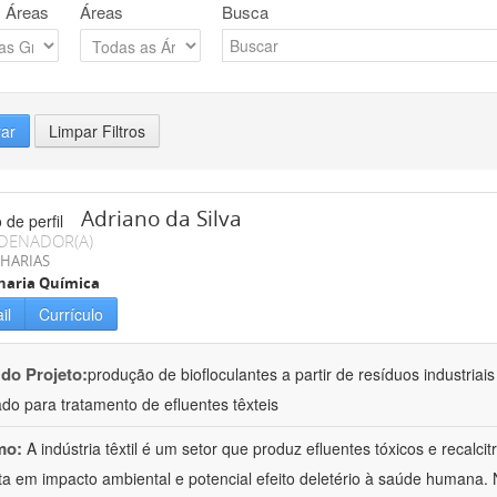
 Áreas
Áreas
Busca
rar
Limpar Filtros
Adriano da Silva
DENADOR(A)
HARIAS
haria Química
il
Currículo
 do Projeto:
produção de biofloculantes a partir de resíduos industriai
do para tratamento de efluentes têxteis
mo:
A indústria têxtil é um setor que produz efluentes tóxicos e recalc
ta em impacto ambiental e potencial efeito deletério à saúde humana. 