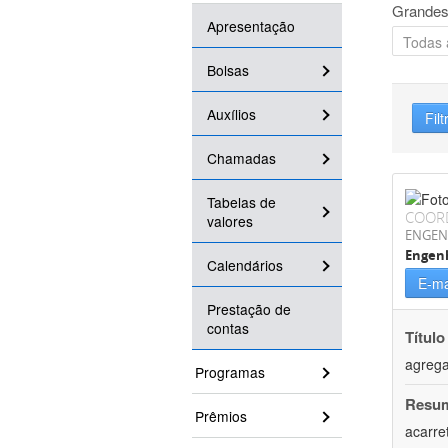
Grandes
Apresentação
Bolsas
Auxílios
Filt
Chamadas
Tabelas de
COOR
valores
ENGEN
Engen
Calendários
E-ma
Prestação de
contas
Título
agrega
Programas
Resu
Prêmios
acarre