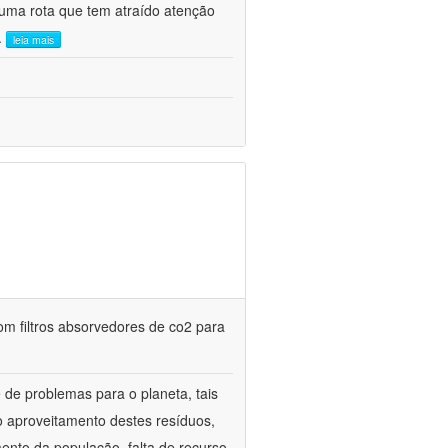
uma rota que tem atraído atenção
..
leia mais
m filtros absorvedores de co2 para
de problemas para o planeta, tais
o aproveitamento destes resíduos,
mento da população, falta de recurso