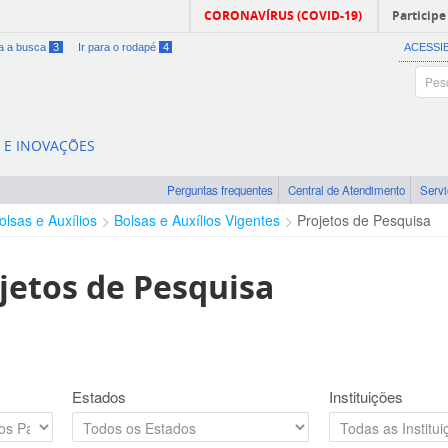
CORONAVÍRUS (COVID-19)
Participe
ra a busca
3
Ir para o rodapé
4
ACESSI
A E INOVAÇÕES
Perguntas frequentes
Central de Atendimento
Serv
olsas e Auxílios
Bolsas e Auxílios Vigentes
Projetos de Pesquisa
jetos de Pesquisa
Estados
Instituições