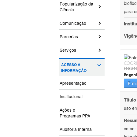
bioflo
Popularização da
Ciência
para e
Comunicação
Instit
Vigên
Parcerias
Serviços
COOR
ACESSO À
ENGEN
INFORMAÇÃO
Engen
Apresentação
E-ma
Institucional
Título
uso em
Ações e
Programas PPA
Resu
como: 
Auditoria Interna
falta 