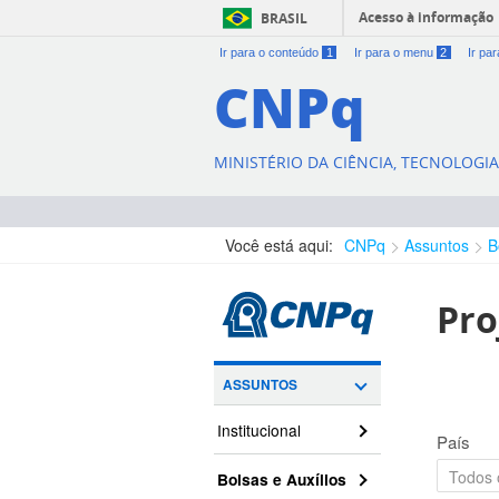
Acesso à informação
BRASIL
Ir para o conteúdo
1
Ir para o menu
2
Ir pa
CNPq
MINISTÉRIO DA CIÊNCIA, TECNOLOGI
Você está aqui:
CNPq
Assuntos
B
Pro
ASSUNTOS
Institucional
País
Bolsas e Auxílios