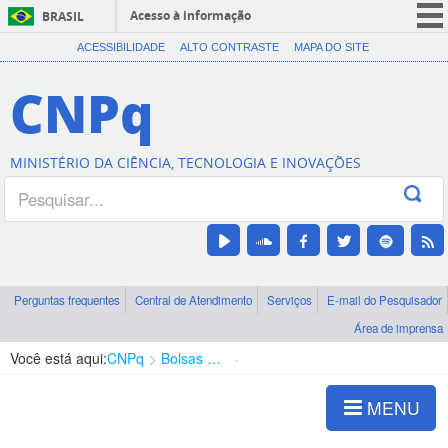
Acesso à informação
BRASIL
CORONAVÍRUS (COVID-19)
ACESSIBILIDADE
ALTO CONTRASTE
MAPA DO SITE
Participe
CNPq
Serviços
Legislação
MINISTÉRIO DA CIÊNCIA, TECNOLOGIA E INOVAÇÕES
Canais
Perguntas frequentes
Central de Atendimento
Serviços
E-mail do Pesquisador
Área de imprensa
Você está aqui:
CNPq
Bolsas e Auxílios Vigentes
Projetos de Pesquisa
MENU