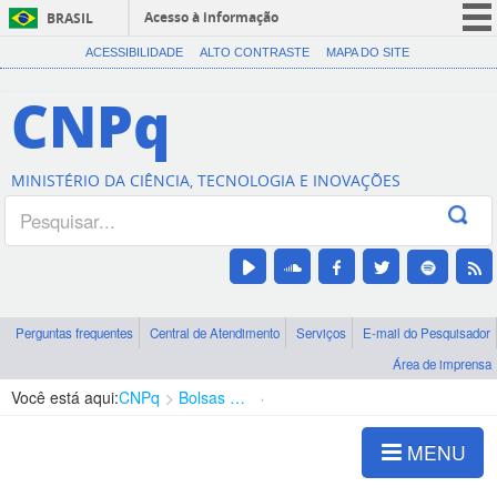
Acesso à informação
BRASIL
CORONAVÍRUS (COVID-19)
ACESSIBILIDADE
ALTO CONTRASTE
MAPA DO SITE
Participe
CNPq
Serviços
Legislação
MINISTÉRIO DA CIÊNCIA, TECNOLOGIA E INOVAÇÕES
Canais
Perguntas frequentes
Central de Atendimento
Serviços
E-mail do Pesquisador
Área de imprensa
Você está aqui:
CNPq
Bolsas e Auxílios Vigentes
Projetos de Pesquisa
MENU