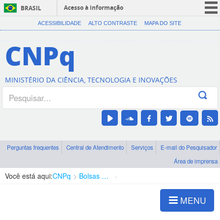
Acesso à informação
BRASIL
CORONAVÍRUS (COVID-19)
ACESSIBILIDADE
ALTO CONTRASTE
MAPA DO SITE
Participe
CNPq
Serviços
Legislação
MINISTÉRIO DA CIÊNCIA, TECNOLOGIA E INOVAÇÕES
Canais
Perguntas frequentes
Central de Atendimento
Serviços
E-mail do Pesquisador
Área de imprensa
Você está aqui:
CNPq
Bolsas e Auxílios Vigentes
Projetos de Pesquisa
MENU