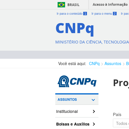
Acesso à informação
BRASIL
Ir para o conteúdo
1
Ir para o menu
2
Ir pa
CNPq
MINISTÉRIO DA CIÊNCIA, TECNOLOGI
Você está aqui:
CNPq
Assuntos
B
Pro
ASSUNTOS
Institucional
País
Bolsas e Auxílios