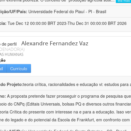
leia mais
uição/UF/País:
Universidade Federal do Piauí - PI - Brasil
cia:
Tue Dec 12 00:00:00 BRT 2023-Thu Dec 31 00:00:00 BRT 2026
Alexandre Fernandez Vaz
DENADOR(A)
IAS HUMANAS
ção
il
Currículo
 do Projeto:
teoria crítica, racionalidades e educação vi: estudos pa
mo:
A proposta pretende fazer prosseguir o programa de pesquisa qu
oio do CNPq (Editais Universais, bolsas PQ e diversos outros financi
oria Crítica do presente com interesse na e para a educação. Isso ve
e do legado e do potencial da Escola de Frankfurt, em confronto com