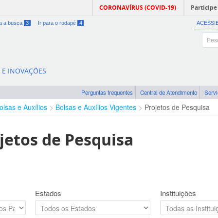
CORONAVÍRUS (COVID-19)
Participe
ra a busca
3
Ir para o rodapé
4
ACESSI
A E INOVAÇÕES
Perguntas frequentes
Central de Atendimento
Serv
olsas e Auxílios
Bolsas e Auxílios Vigentes
Projetos de Pesquisa
jetos de Pesquisa
Estados
Instituições