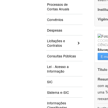
Processos de
Contas Anuais
Instit
Vigên
Convênios
Despesas
COOR
Licitações e
CIÊNC
Contratos
Educa
Consultas Públicas
E-ma
Lei - Acesso a
Título
Informação
Resu
SIC
com ap
uma Te
Sistema e-SIC
reexam
Informações
Classificadas