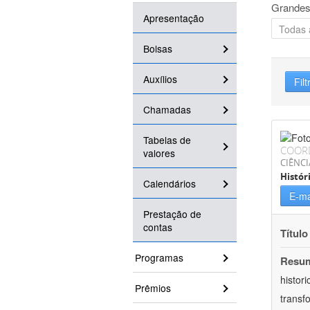
Grandes
Apresentação
Bolsas
Auxílios
Filt
Chamadas
Tabelas de
COOR
valores
CIÊNC
Histór
Calendários
E-ma
Prestação de
contas
Título
Programas
Resu
histor
Prêmios
transf