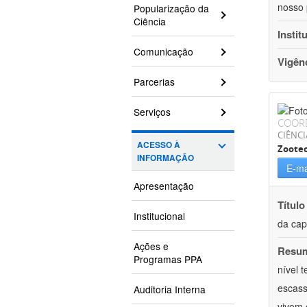
nosso 
Popularização da
Ciência
Instit
Comunicação
Vigên
Parcerias
Serviços
COOR
CIÊNCI
ACESSO À
Zoote
INFORMAÇÃO
E-ma
Apresentação
Título
Institucional
da cap
Ações e
Resu
Programas PPA
nível 
escass
Auditoria Interna
vivem 