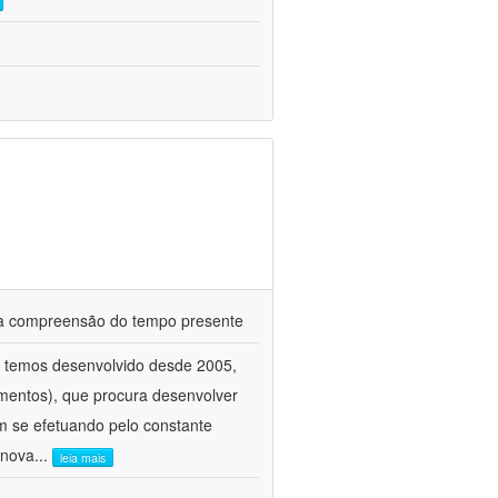
ra a compreensão do tempo presente
e temos desenvolvido desde 2005,
amentos), que procura desenvolver
m se efetuando pelo constante
 nova
...
leia mais