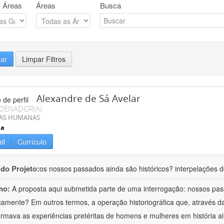
 Áreas
Áreas
Busca
rar
Limpar Filtros
Alexandre de Sá Avelar
DENADOR(A)
IAS HUMANAS
ia
il
Currículo
 do Projeto:
os nossos passados ainda são históricos? interpelações do
mo:
A proposta aqui submetida parte de uma interrogação: nossos p
icamente? Em outros termos, a operação historiográfica que, através d
ormava as experiências pretéritas de homens e mulheres em história a