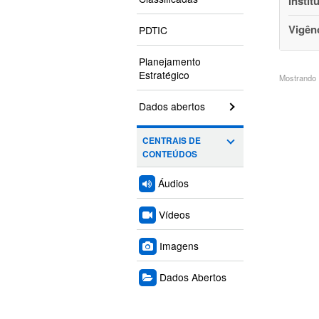
Instit
Vigên
PDTIC
Planejamento
Estratégico
Mostrando 1
Dados abertos
CENTRAIS DE
CONTEÚDOS
Áudios
Vídeos
Imagens
Dados Abertos