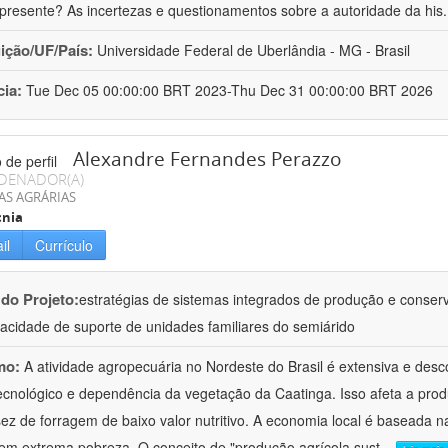
presente? As incertezas e questionamentos sobre a autoridade da his
uição/UF/País:
Universidade Federal de Uberlândia - MG - Brasil
cia:
Tue Dec 05 00:00:00 BRT 2023-Thu Dec 31 00:00:00 BRT 2026
Alexandre Fernandes Perazzo
DENADOR(A)
AS AGRÁRIAS
cnia
il
Currículo
 do Projeto:
estratégias de sistemas integrados de produção e conse
acidade de suporte de unidades familiares do semiárido
mo:
A atividade agropecuária no Nordeste do Brasil é extensiva e desc
tecnológico e dependência da vegetação da Caatinga. Isso afeta a produ
ez de forragem de baixo valor nutritivo. A economia local é baseada na 
em extrema pobreza. O conceito de "produção agrícola sust
...