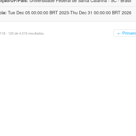
uição/UF/País:
Universidade Federal de Santa Catarina - SC - Brasil
cia:
Tue Dec 05 00:00:00 BRT 2023-Thu Dec 31 00:00:00 BRT 2026
← Primeir
18 - 120 de 4.019 resultados.