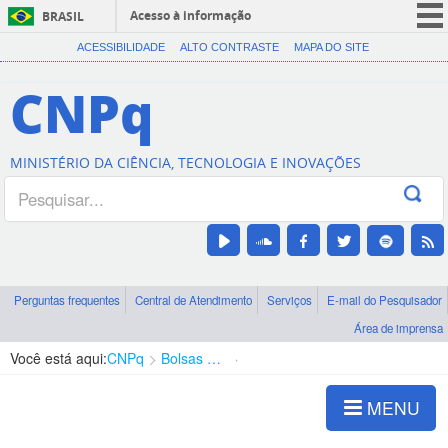
Acesso à informação
BRASIL
CORONAVÍRUS (COVID-19)
ACESSIBILIDADE
ALTO CONTRASTE
MAPA DO SITE
Participe
CNPq
Serviços
Legislação
MINISTÉRIO DA CIÊNCIA, TECNOLOGIA E INOVAÇÕES
Canais
Perguntas frequentes
Central de Atendimento
Serviços
E-mail do Pesquisador
Área de imprensa
Você está aqui:
CNPq
Bolsas e Auxílios Vigentes
Projetos de Pesquisa
MENU