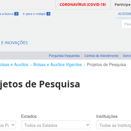
CORONAVÍRUS (COVID-19)
Participe
ra a busca
3
Ir para o rodapé
4
ACESSI
A E INOVAÇÕES
Perguntas frequentes
Central de Atendimento
Serv
olsas e Auxílios
Bolsas e Auxílios Vigentes
Projetos de Pesquisa
jetos de Pesquisa
Estados
Instituições