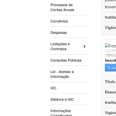
Processos de
limoei
Contas Anuais
Instit
Convênios
Vigên
Despesas
Licitações e
Contratos
COOR
CIÊNCI
Consultas Públicas
Geociê
E-ma
Lei - Acesso a
Informação
Título
SIC
Resu
Sistema e-SIC
Instit
Informações
Vigên
Classificadas