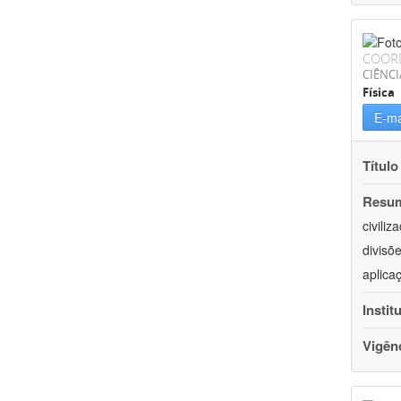
COOR
CIÊNCI
Física
E-ma
Título
Resu
civili
divisõ
aplica
Instit
Vigên