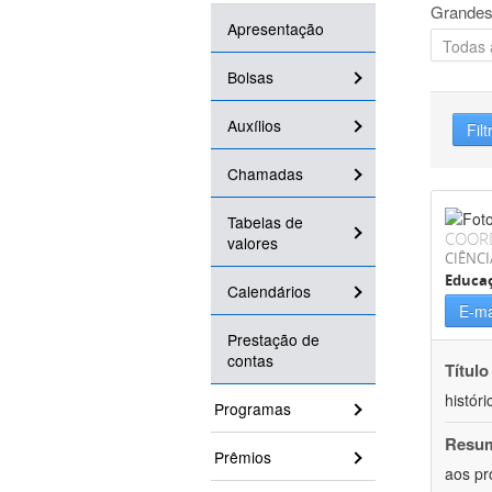
Grandes
Apresentação
Bolsas
Auxílios
Filt
Chamadas
Tabelas de
COOR
valores
CIÊNC
Educa
Calendários
E-ma
Prestação de
contas
Título
históri
Programas
Resu
Prêmios
aos pr