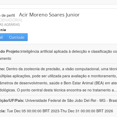
Acir Moreno Soares Junior
DENADOR(A)
AS AGRÁRIAS
cnia
il
Currículo
 do Projeto:
inteligência artificial aplicada à detecção e classificaçã
amento
mo:
Dentro da zootecnia de precisão, a visão computacional, uma técni
ltiplas aplicações, pode ser utilizada para avaliação e monitoramento, 
âmetros de desenvolvimento, saúde e Bem Estar Animal (BEA) em ate
ológicas. O ponto central desta técnica encontra-se no tratamento a
..
uição/UF/País:
Universidade Federal de São João Del-Rei - MG - Brasi
cia:
Tue Dec 05 00:00:00 BRT 2023-Thu Dec 31 00:00:00 BRT 2026