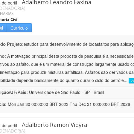
Adalberto Leandro Faxina
DENADOR(A)
HARIAS
aria Civil
il
Currículo
 do Projeto:
estudos para desenvolvimento de bioasfaltos para aplic
mo:
A motivação principal desta proposta de pesquisa é a necessidade
ativos ao asfalto, que é um material de construção largamente usado 
imentação para produzir misturas asfálticas. Asfaltos são derivados da
ibilidade depende basicamente do quanto durar o ciclo do petróle
...
le
uição/UF/País:
Universidade de São Paulo - SP - Brasil
cia:
Mon Jan 30 00:00:00 BRT 2023-Thu Dec 31 00:00:00 BRT 2026
Adalberto Ramon Vieyra
DENADOR(A)