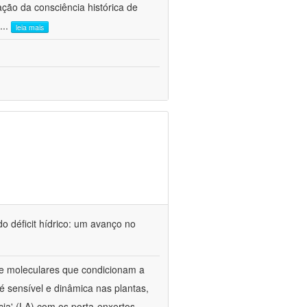
ão da consciência histórica de
...
leia mais
o déficit hídrico: um avanço no
s e moleculares que condicionam a
é sensível e dinâmica nas plantas,
cia' (LA) com os porta-enxertos