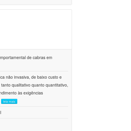
o comportamental de cabras em
ca não invasiva, de baixo custo e
tanto qualitativo quanto quantitativo,
ndimento às exigências
.
leia mais
l