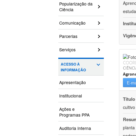
Aprend
Popularização da
Ciência
estuda
Comunicação
Instit
Vigên
Parcerias
Serviços
COOR
ACESSO À
CIÊNCI
INFORMAÇÃO
Agron
Apresentação
E-ma
Institucional
Título
cultiv
Ações e
Programas PPA
Resu
planta
Auditoria Interna
podend