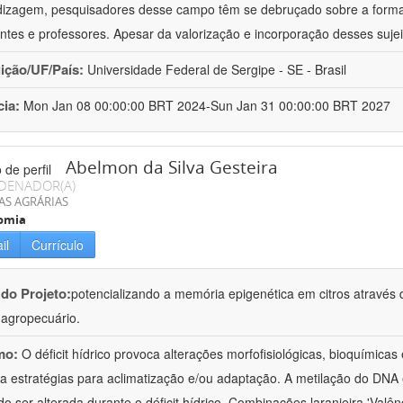
izagem, pesquisadores desse campo têm se debruçado sobre a formaç
ntes e professores. Apesar da valorização e incorporação desses sujei
uição/UF/País:
Universidade Federal de Sergipe - SE - Brasil
cia:
Mon Jan 08 00:00:00 BRT 2024-Sun Jan 31 00:00:00 BRT 2027
Abelmon da Silva Gesteira
DENADOR(A)
AS AGRÁRIAS
omia
il
Currículo
 do Projeto:
potencializando a memória epigenética em citros através d
o agropecuário.
mo:
O déficit hídrico provoca alterações morfofisiológicas, bioquímica
 a estratégias para aclimatização e/ou adaptação. A metilação do DNA 
o ser alterada durante o déficit hídrico. Combinações laranjeira 'Valên