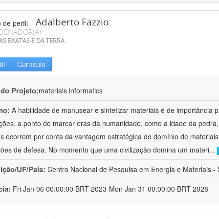
Adalberto Fazzio
DENADOR(A)
AS EXATAS E DA TERRA
il
Currículo
 do Projeto:
materials informatics
mo:
A habilidade de manusear e sintetizar materiais é de importância 
zações, a ponto de marcar eras da humanidade, como a idade da pedra, 
es ocorrem por conta da vantagem estratégica do domínio de materiais,
ções de defesa. No momento que uma civilização domina um materi
...
uição/UF/País:
Centro Nacional de Pesquisa em Energia e Materiais - S
cia:
Fri Jan 06 00:00:00 BRT 2023-Mon Jan 31 00:00:00 BRT 2028