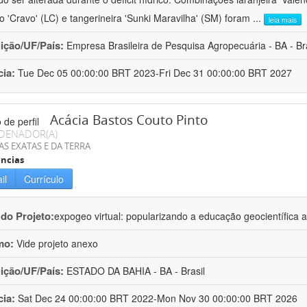
ro 'Cravo' (LC) e tangerineira 'Sunki Maravilha' (SM) foram
...
leia mais
uição/UF/País:
Empresa Brasileira de Pesquisa Agropecuária - BA - Bra
cia:
Tue Dec 05 00:00:00 BRT 2023-Fri Dec 31 00:00:00 BRT 2027
Acácia Bastos Couto Pinto
DENADOR(A)
AS EXATAS E DA TERRA
ncias
il
Currículo
 do Projeto:
expogeo virtual: popularizando a educação geocientífica a
mo:
Vide projeto anexo
uição/UF/País:
ESTADO DA BAHIA - BA - Brasil
cia:
Sat Dec 24 00:00:00 BRT 2022-Mon Nov 30 00:00:00 BRT 2026