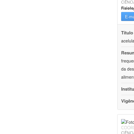
CIÊNCI
Fisiolo
E-ma
Título
acelul
Resu
freque
da des
alimen
Instit
Vigên
COOR
CIÊNCI