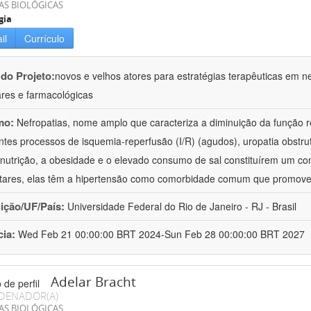
AS BIOLÓGICAS
gia
il
Currículo
 do Projeto:
novos e velhos atores para estratégias terapêuticas em nef
ares e farmacológicas
mo:
Nefropatias, nome amplo que caracteriza a diminuição da função r
ntes processos de isquemia-reperfusão (I/R) (agudos), uropatia obstrut
nutrição, a obesidade e o elevado consumo de sal constituírem um con
tares, elas têm a hipertensão como comorbidade comum que promov
uição/UF/País:
Universidade Federal do Rio de Janeiro - RJ - Brasil
cia:
Wed Feb 21 00:00:00 BRT 2024-Sun Feb 28 00:00:00 BRT 2027
Adelar Bracht
DENADOR(A)
AS BIOLÓGICAS