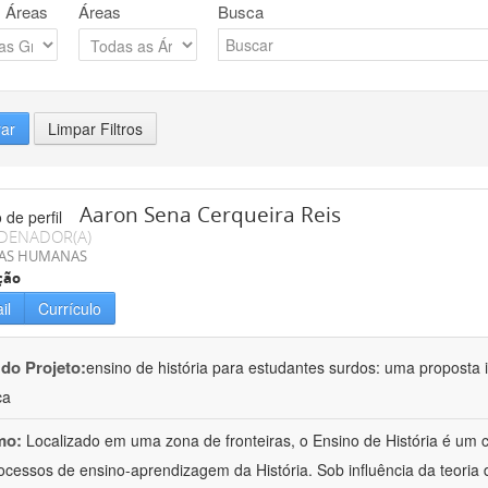
 Áreas
Áreas
Busca
rar
Limpar Filtros
Aaron Sena Cerqueira Reis
DENADOR(A)
IAS HUMANAS
ção
il
Currículo
 do Projeto:
ensino de história para estudantes surdos: uma proposta i
ca
mo:
Localizado em uma zona de fronteiras, o Ensino de História é um
ocessos de ensino-aprendizagem da História. Sob influência da teoria d