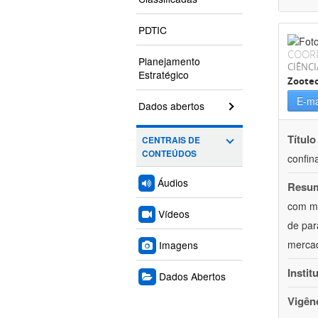
PDTIC
COOR
Planejamento
CIÊNCI
Estratégico
Zoote
E-ma
Dados abertos
Título
CENTRAIS DE
CONTEÚDOS
confin
Áudios
Resu
com mú
Vídeos
de par
mercad
Imagens
Instit
Dados Abertos
Vigên