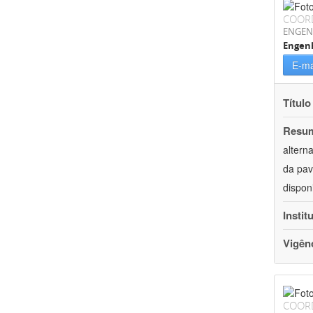
COOR
ENGEN
Engenh
E-ma
Título
Resu
altern
da pav
dispon
Instit
Vigên
COOR