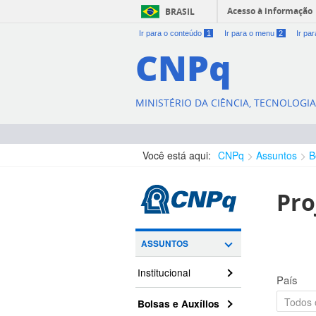
Acesso à informação
BRASIL
Ir para o conteúdo
1
Ir para o menu
2
Ir pa
CNPq
MINISTÉRIO DA CIÊNCIA, TECNOLOGI
Você está aqui:
CNPq
Assuntos
B
Pro
ASSUNTOS
Institucional
País
Bolsas e Auxílios