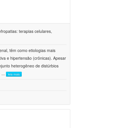
ropatias: terapias celulares,
enal, têm como etiologias mais
iva e hipertensão (crônicas). Apesar
junto heterogêneo de distúrbios
e
...
leia mais