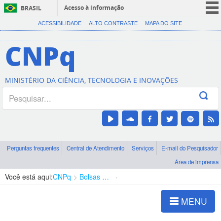
Acesso à informação
BRASIL
CORONAVÍRUS (COVID-19)
ACESSIBILIDADE
ALTO CONTRASTE
MAPA DO SITE
Participe
CNPq
Serviços
Legislação
MINISTÉRIO DA CIÊNCIA, TECNOLOGIA E INOVAÇÕES
Canais
Perguntas frequentes
Central de Atendimento
Serviços
E-mail do Pesquisador
Área de imprensa
Você está aqui:
CNPq
Bolsas e Auxílios Vigentes
Projetos de Pesquisa
MENU