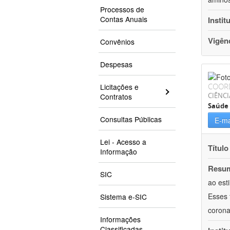
Processos de
Contas Anuais
Instit
Vigên
Convênios
Despesas
COOR
Licitações e
CIÊNCI
Contratos
Saúde 
Consultas Públicas
E-ma
Lei - Acesso a
Título
Informação
Resu
SIC
ao est
Esses 
Sistema e-SIC
corona
Informações
Classificadas