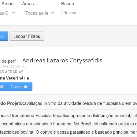
 Áreas
Áreas
Busca
rar
Limpar Filtros
Andreas Lazaros Chryssafidis
DENADOR(A)
AS AGRÁRIAS
na Veterinária
il
Currículo
 do Projeto:
avaliação in vitro da atividade ovicida de fluopsina c em o
mo:
O trematódeo Fasciola hepatica apresenta distribuição mundial, i
 econômicas em animais e humanos. No Brasil, foi estimado prejuízo
fasciolose bovina. O controle dessa parasitose é baseado principalme