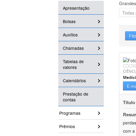
Grandes
Apresentação
Bolsas
Auxílios
Filt
Chamadas
Tabelas de
COOR
valores
CIÊNCI
Medici
Calendários
E-ma
Prestação de
contas
Título
Programas
Resu
perdas
Prêmios
com a 