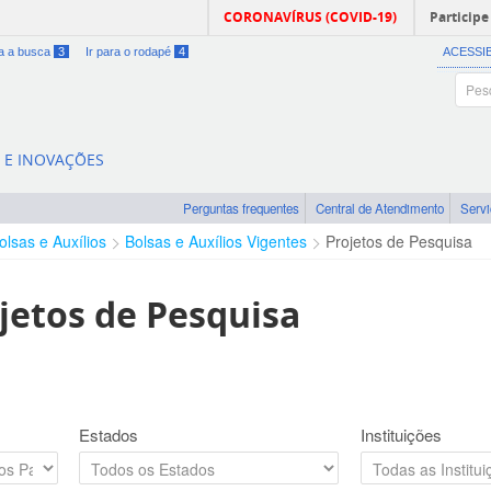
CORONAVÍRUS (COVID-19)
Participe
ra a busca
3
Ir para o rodapé
4
ACESSI
A E INOVAÇÕES
Perguntas frequentes
Central de Atendimento
Serv
olsas e Auxílios
Bolsas e Auxílios Vigentes
Projetos de Pesquisa
jetos de Pesquisa
Estados
Instituições