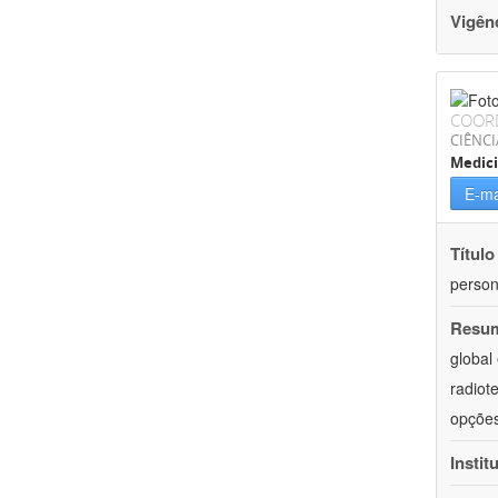
Vigên
COOR
CIÊNCI
Medic
E-ma
Título
person
Resu
global
radiot
opções
Instit