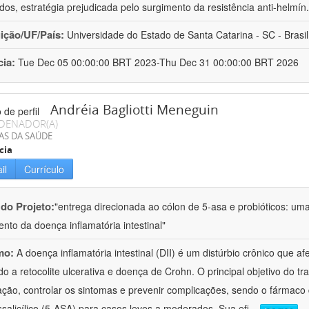
ados, estratégia prejudicada pelo surgimento da resistência anti-helmín
uição/UF/País:
Universidade do Estado de Santa Catarina - SC - Brasil
cia:
Tue Dec 05 00:00:00 BRT 2023-Thu Dec 31 00:00:00 BRT 2026
Andréia Bagliotti Meneguin
DENADOR(A)
AS DA SAÚDE
cia
il
Currículo
 do Projeto:
"entrega direcionada ao cólon de 5-asa e probióticos: u
ento da doença inflamatória intestinal"
mo:
A doença inflamatória intestinal (DII) é um distúrbio crônico que afe
ndo a retocolite ulcerativa e doença de Crohn. O principal objetivo do t
ação, controlar os sintomas e prevenir complicações, sendo o fármaco 
salicílico (5-ASA) para casos leves a moderados. Sua efi
...