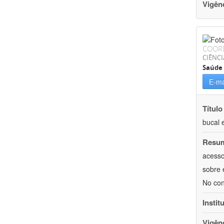
Vigên
COOR
CIÊNCI
Saúde 
E-ma
Título
bucal 
Resu
acesso
sobre 
No con
Instit
Vigên