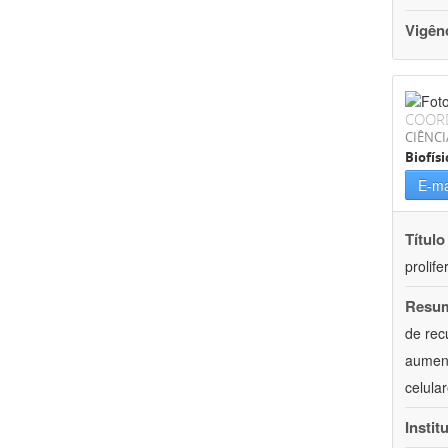
Vigên
COOR
CIÊNCI
Biofísi
E-ma
Título
prolif
Resu
de rec
aument
celula
Instit