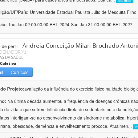
leia mais
uição/UF/País:
Universidade Estadual Paulista Júlio de Mesquita Filho -
cia:
Tue Jan 02 00:00:00 BRT 2024-Sun Jan 31 00:00:00 BRT 2027
Andreia Conceição Milan Brochado Antonio
DENADOR(A)
AS DA SAÚDE
Coletiva
il
Currículo
 do Projeto:
avaliação da influência do exercicio fisico na idade biológi
mo:
Na última década aumentou a frequência de doenças crônicas não 
ilo de vida e que sofrem influência direta do sedentarismo e da nutriç
fatos interligam-se ao desenvolvimento da síndrome metabólica, hiper
riana, obesidade, demência e envelhecimento prococe. Atualmen
...
l