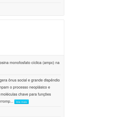
enosina monofosfato cíclica (ampc) na
gera ônus social e grande dispêndio
ompam o processo neoplásico e
 moléculas chave para funções
terromp
...
leia mais