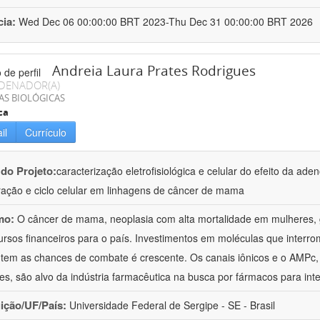
cia:
Wed Dec 06 00:00:00 BRT 2023-Thu Dec 31 00:00:00 BRT 2026
Andreia Laura Prates Rodrigues
DENADOR(A)
AS BIOLÓGICAS
ca
il
Currículo
 do Projeto:
caracterização eletrofisiológica e celular do efeito da ad
eração e ciclo celular em linhagens de câncer de mama
mo:
O câncer de mama, neoplasia com alta mortalidade em mulheres, 
ursos financeiros para o país. Investimentos em moléculas que interr
em as chances de combate é crescente. Os canais iônicos e o AMPc,
res, são alvo da indústria farmacêutica na busca por fármacos para in
uição/UF/País:
Universidade Federal de Sergipe - SE - Brasil