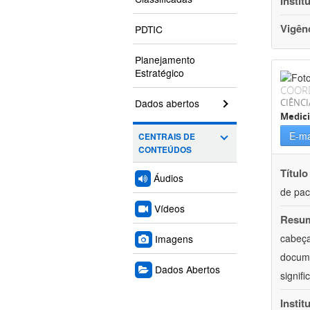
Instit
Vigên
PDTIC
Planejamento
Estratégico
COOR
Dados abertos
CIÊNCI
Medic
E-ma
CENTRAIS DE
CONTEÚDOS
Título
Áudios
de pac
Vídeos
Resu
cabeça
Imagens
docume
Dados Abertos
signif
Instit