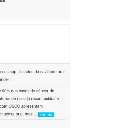
sil
ccus spp. isolados da cavidade oral
âncer
e 90% dos casos de câncer de
tores de risco já reconhecidos e
es com OSCC apresentam
à mucosa oral, mas
...
leia mais