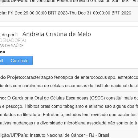
uição/UF/País:
Universidade Federal de Mato Grosso do Sul - MS - Bra
cia:
Fri Dec 29 00:00:00 BRT 2023-Thu Dec 31 00:00:00 BRT 2026
Andreia Cristina de Melo
DENADOR(A)
AS DA SAÚDE
ina
il
Currículo
 do Projeto:
caracterização fenotípica de enterococcus spp. estreptoco
ientes com carcinoma de células escamosas do instituto nacional de c
mo:
O Carcinoma Oral de Células Escamosas (OSCC) constitui mais d
 e pescoço. Hábitos orais como tabagismo e etilismo são alguns dos fa
ntados na literatura. Entretanto, estudos têm revelado que pacient
icativas mudanças na diversidade microbiana associada não somente 
uição/UF/País:
Instituto Nacional de Câncer - RJ - Brasil