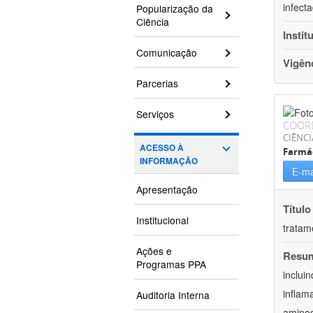
infect
Popularização da
Ciência
Instit
Comunicação
Vigên
Parcerias
Serviços
COOR
CIÊNCI
ACESSO À
Farmá
INFORMAÇÃO
E-ma
Apresentação
Título
Institucional
tratam
Ações e
Resu
Programas PPA
inclui
inflam
Auditoria Interna
aminos