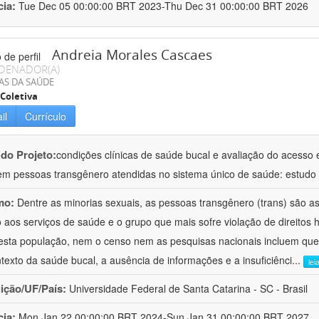
cia:
Tue Dec 05 00:00:00 BRT 2023-Thu Dec 31 00:00:00 BRT 2026
Andreia Morales Cascaes
DENADOR(A)
AS DA SAÚDE
Coletiva
il
Currículo
 do Projeto:
condições clínicas de saúde bucal e avaliação do acesso 
em pessoas transgênero atendidas no sistema único de saúde: estudo mul
mo:
Dentre as minorias sexuais, as pessoas transgênero (trans) são a
 aos serviços de saúde e o grupo que mais sofre violação de direitos
esta população, nem o censo nem as pesquisas nacionais incluem que
texto da saúde bucal, a ausência de informações e a insuficiênci
...
lei
uição/UF/País:
Universidade Federal de Santa Catarina - SC - Brasil
cia:
Mon Jan 22 00:00:00 BRT 2024-Sun Jan 31 00:00:00 BRT 2027