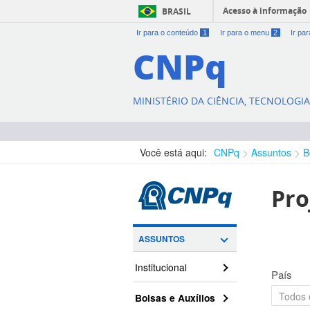
Acesso à informação
BRASIL
Ir para o conteúdo
1
Ir para o menu
2
Ir pa
CNPq
MINISTÉRIO DA CIÊNCIA, TECNOLOGI
Você está aqui:
CNPq
Assuntos
B
Pro
ASSUNTOS
Institucional
País
Bolsas e Auxílios