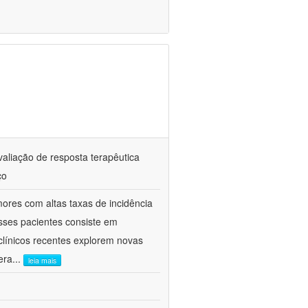
valiação de resposta terapêutica
ço
res com altas taxas de incidência
sses pacientes consiste em
clínicos recentes explorem novas
era
...
leia mais