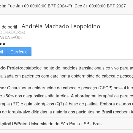
cia:
Tue Jan 09 00:00:00 BRT 2024-Fri Dec 31 00:00:00 BRT 2027
Andréia Machado Leopoldino
DENADOR(A)
AS DA SAÚDE
ina
il
Currículo
 do Projeto:
estabelecimento de modelos translacionais ex vivo para a
alizada em pacientes com carcinoma epidermóide de cabeça e pesco
mo:
O carcinoma epidermóide de cabeça e pescoço (CECP) possui tumo
 e >50% dos diagnósticos são tardios. A abordagem terapêutica para e
erapia (RT) e quimioterápicos (QT) à base de platina. Embora estudos 
 de terapia-alvo dirigidas, a maioria dos pacientes no Brasil recebem t
uição/UF/País:
Universidade de São Paulo - SP - Brasil