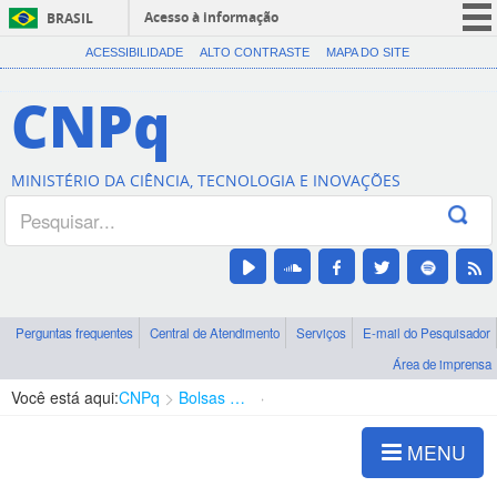
Acesso à informação
BRASIL
CORONAVÍRUS (COVID-19)
ACESSIBILIDADE
ALTO CONTRASTE
MAPA DO SITE
Participe
CNPq
Serviços
Legislação
MINISTÉRIO DA CIÊNCIA, TECNOLOGIA E INOVAÇÕES
Canais
Perguntas frequentes
Central de Atendimento
Serviços
E-mail do Pesquisador
Área de imprensa
Você está aqui:
CNPq
Bolsas e Auxílios Vigentes
Projetos de Pesquisa
MENU