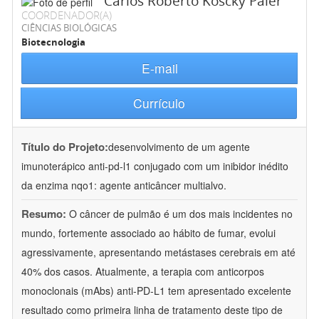
Carlos Roberto Koscky Paier
COORDENADOR(A)
CIÊNCIAS BIOLÓGICAS
Biotecnologia
E-mail
Currículo
Título do Projeto:
desenvolvimento de um agente
imunoterápico anti-pd-l1 conjugado com um inibidor inédito
da enzima nqo1: agente anticâncer multialvo.
Resumo:
O câncer de pulmão é um dos mais incidentes no
mundo, fortemente associado ao hábito de fumar, evolui
agressivamente, apresentando metástases cerebrais em até
40% dos casos. Atualmente, a terapia com anticorpos
monoclonais (mAbs) anti-PD-L1 tem apresentado excelente
resultado como primeira linha de tratamento deste tipo de