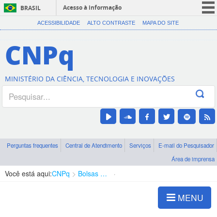
Acesso à informação
BRASIL
CORONAVÍRUS (COVID-19)
ACESSIBILIDADE
ALTO CONTRASTE
MAPA DO SITE
Participe
CNPq
Serviços
Legislação
MINISTÉRIO DA CIÊNCIA, TECNOLOGIA E INOVAÇÕES
Canais
Perguntas frequentes
Central de Atendimento
Serviços
E-mail do Pesquisador
Área de imprensa
Você está aqui:
CNPq
Bolsas e Auxílios Vigentes
Projetos de Pesquisa
MENU