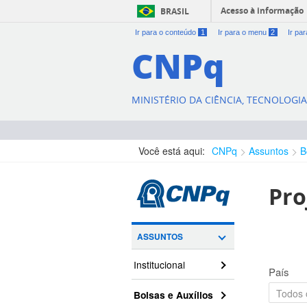
Acesso à informação
BRASIL
Ir para o conteúdo
1
Ir para o menu
2
Ir pa
CNPq
MINISTÉRIO DA CIÊNCIA, TECNOLOGI
Você está aqui:
CNPq
Assuntos
B
Pro
ASSUNTOS
Institucional
País
Bolsas e Auxílios