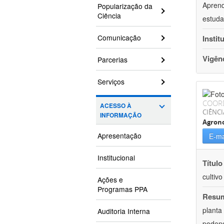
Aprend
Popularização da
Ciência
estuda
Comunicação
Instit
Vigên
Parcerias
Serviços
COOR
ACESSO À
CIÊNCI
INFORMAÇÃO
Agron
Apresentação
E-ma
Institucional
Título
cultiv
Ações e
Programas PPA
Resu
planta
Auditoria Interna
podend