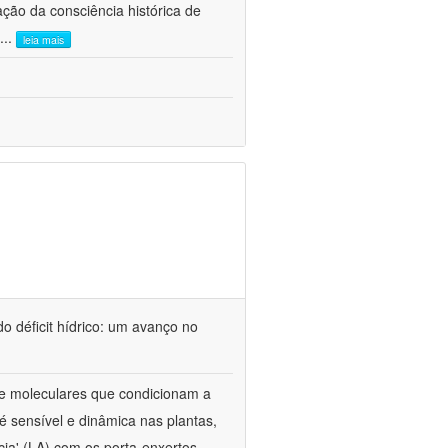
ão da consciência histórica de
...
leia mais
o déficit hídrico: um avanço no
s e moleculares que condicionam a
é sensível e dinâmica nas plantas,
cia' (LA) com os porta-enxertos