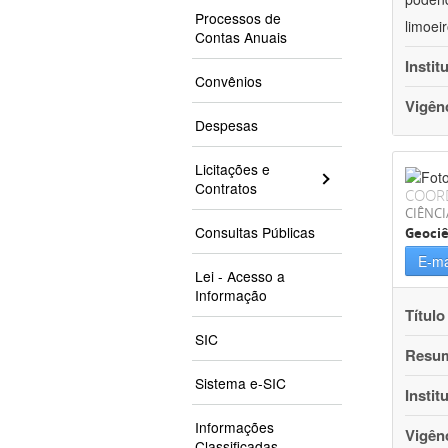
Processos de
limoei
Contas Anuais
Instit
Convênios
Vigên
Despesas
Licitações e
Contratos
COOR
CIÊNCI
Consultas Públicas
Geociê
E-ma
Lei - Acesso a
Informação
Título
SIC
Resu
Sistema e-SIC
Instit
Informações
Vigên
Classificadas