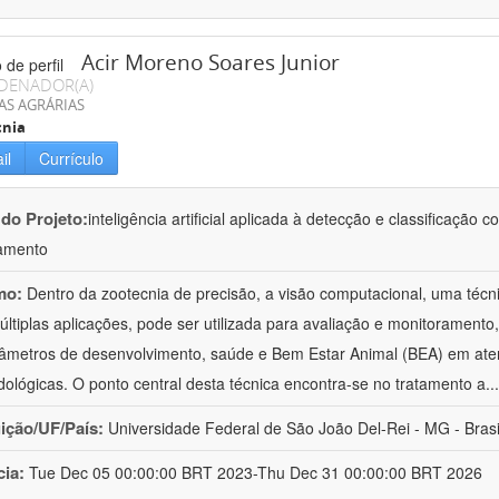
Acir Moreno Soares Junior
DENADOR(A)
AS AGRÁRIAS
cnia
il
Currículo
 do Projeto:
inteligência artificial aplicada à detecção e classificaçã
amento
mo:
Dentro da zootecnia de precisão, a visão computacional, uma técni
ltiplas aplicações, pode ser utilizada para avaliação e monitoramento, 
âmetros de desenvolvimento, saúde e Bem Estar Animal (BEA) em ate
ológicas. O ponto central desta técnica encontra-se no tratamento a
..
uição/UF/País:
Universidade Federal de São João Del-Rei - MG - Brasi
cia:
Tue Dec 05 00:00:00 BRT 2023-Thu Dec 31 00:00:00 BRT 2026