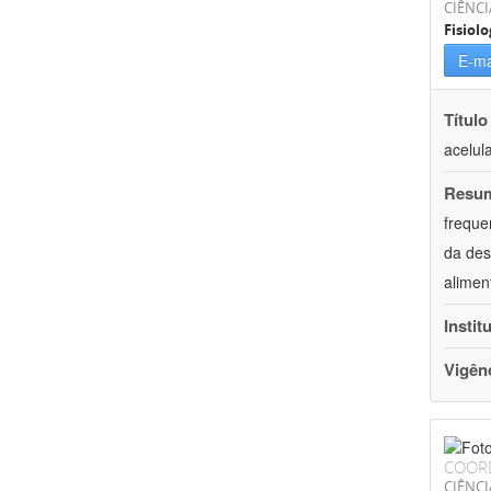
CIÊNCI
Fisiolo
E-ma
Título
acelul
Resu
freque
da des
alimen
Instit
Vigên
COOR
CIÊNCI