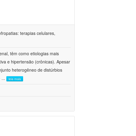
ropatias: terapias celulares,
enal, têm como etiologias mais
iva e hipertensão (crônicas). Apesar
junto heterogêneo de distúrbios
e
...
leia mais