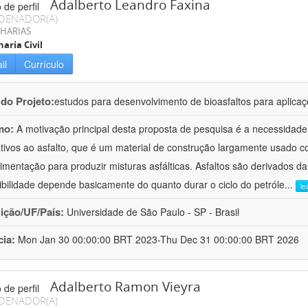
Adalberto Leandro Faxina
DENADOR(A)
HARIAS
aria Civil
il
Currículo
 do Projeto:
estudos para desenvolvimento de bioasfaltos para aplic
mo:
A motivação principal desta proposta de pesquisa é a necessidade
ativos ao asfalto, que é um material de construção largamente usado 
imentação para produzir misturas asfálticas. Asfaltos são derivados da
ibilidade depende basicamente do quanto durar o ciclo do petróle
...
le
uição/UF/País:
Universidade de São Paulo - SP - Brasil
cia:
Mon Jan 30 00:00:00 BRT 2023-Thu Dec 31 00:00:00 BRT 2026
Adalberto Ramon Vieyra
DENADOR(A)