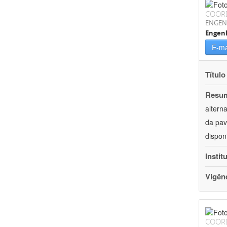
COOR
ENGEN
Engenh
E-ma
Título
Resu
altern
da pav
dispon
Instit
Vigên
COOR