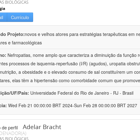
AS BIOLÓGICAS
gia
il
Currículo
 do Projeto:
novos e velhos atores para estratégias terapêuticas em nef
ares e farmacológicas
mo:
Nefropatias, nome amplo que caracteriza a diminuição da função r
ntes processos de isquemia-reperfusão (I/R) (agudos), uropatia obstrut
nutrição, a obesidade e o elevado consumo de sal constituírem um con
tares, elas têm a hipertensão como comorbidade comum que promov
uição/UF/País:
Universidade Federal do Rio de Janeiro - RJ - Brasil
cia:
Wed Feb 21 00:00:00 BRT 2024-Sun Feb 28 00:00:00 BRT 2027
Adelar Bracht
DENADOR(A)
AS BIOLÓGICAS