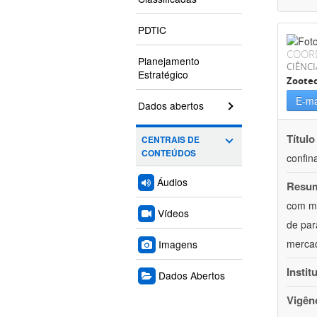
PDTIC
COOR
Planejamento
CIÊNCI
Estratégico
Zoote
E-ma
Dados abertos
Título
CENTRAIS DE
CONTEÚDOS
confin
Áudios
Resu
com mú
Vídeos
de par
mercad
Imagens
Instit
Dados Abertos
Vigên