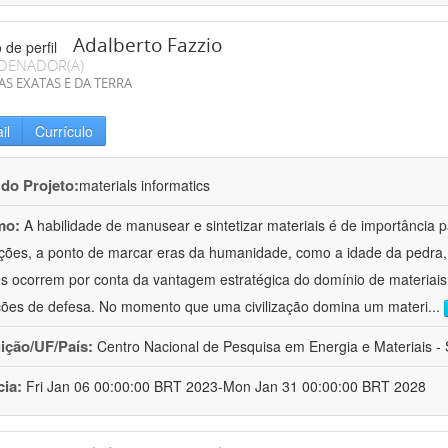
Adalberto Fazzio
DENADOR(A)
AS EXATAS E DA TERRA
il
Currículo
 do Projeto:
materials informatics
mo:
A habilidade de manusear e sintetizar materiais é de importância 
zações, a ponto de marcar eras da humanidade, como a idade da pedra, 
es ocorrem por conta da vantagem estratégica do domínio de materiais,
ções de defesa. No momento que uma civilização domina um materi
...
uição/UF/País:
Centro Nacional de Pesquisa em Energia e Materiais - S
cia:
Fri Jan 06 00:00:00 BRT 2023-Mon Jan 31 00:00:00 BRT 2028