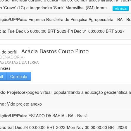
ro 'Cravo' (LC) e tangerineira 'Sunki Maravilha' (SM) foram
...
leia mais
uição/UF/País:
Empresa Brasileira de Pesquisa Agropecuária - BA - Bra
cia:
Tue Dec 05 00:00:00 BRT 2023-Fri Dec 31 00:00:00 BRT 2027
Acácia Bastos Couto Pinto
DENADOR(A)
AS EXATAS E DA TERRA
ncias
il
Currículo
 do Projeto:
expogeo virtual: popularizando a educação geocientífica a
mo:
Vide projeto anexo
uição/UF/País:
ESTADO DA BAHIA - BA - Brasil
cia:
Sat Dec 24 00:00:00 BRT 2022-Mon Nov 30 00:00:00 BRT 2026