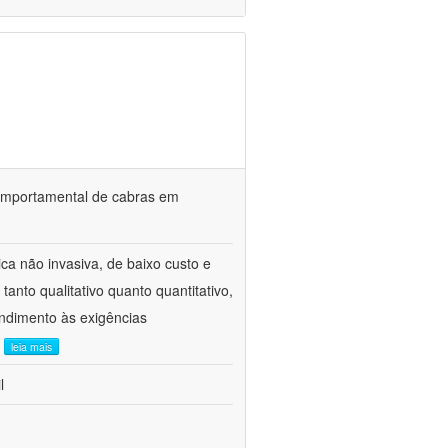
o comportamental de cabras em
ca não invasiva, de baixo custo e
tanto qualitativo quanto quantitativo,
ndimento às exigências
.
leia mais
l