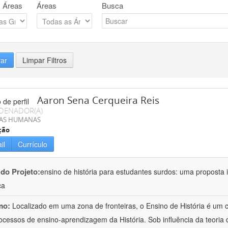
 Áreas
Áreas
Busca
rar
Limpar Filtros
Aaron Sena Cerqueira Reis
DENADOR(A)
IAS HUMANAS
ção
il
Currículo
 do Projeto:
ensino de história para estudantes surdos: uma proposta i
ca
mo:
Localizado em uma zona de fronteiras, o Ensino de História é um
ocessos de ensino-aprendizagem da História. Sob influência da teoria d