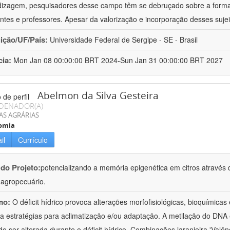
izagem, pesquisadores desse campo têm se debruçado sobre a formaç
ntes e professores. Apesar da valorização e incorporação desses sujei
uição/UF/País:
Universidade Federal de Sergipe - SE - Brasil
cia:
Mon Jan 08 00:00:00 BRT 2024-Sun Jan 31 00:00:00 BRT 2027
Abelmon da Silva Gesteira
DENADOR(A)
AS AGRÁRIAS
omia
il
Currículo
 do Projeto:
potencializando a memória epigenética em citros através d
o agropecuário.
mo:
O déficit hídrico provoca alterações morfofisiológicas, bioquímica
 a estratégias para aclimatização e/ou adaptação. A metilação do DNA 
o ser alterada durante o déficit hídrico. Combinações laranjeira 'Valên