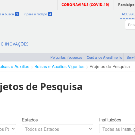
CORONAVÍRUS (COVID-19)
Participe
ra a busca
3
Ir para o rodapé
4
ACESSI
A E INOVAÇÕES
Perguntas frequentes
Central de Atendimento
Serv
olsas e Auxílios
Bolsas e Auxílios Vigentes
Projetos de Pesquisa
jetos de Pesquisa
Estados
Instituições