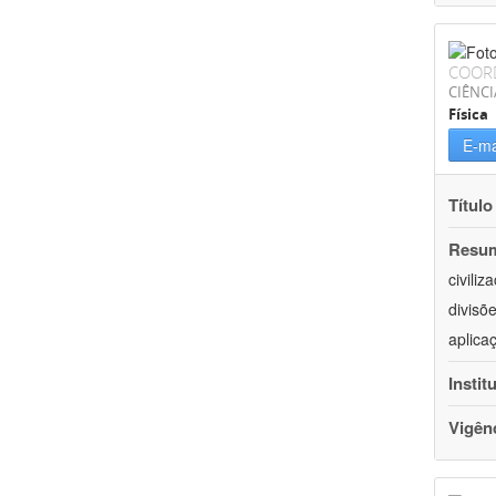
COOR
CIÊNCI
Física
E-ma
Título
Resu
civili
divisõ
aplica
Instit
Vigên