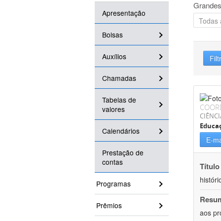
Grandes
Apresentação
Bolsas
Auxílios
Filt
Chamadas
Tabelas de
COOR
valores
CIÊNC
Educa
Calendários
E-ma
Prestação de
contas
Título
históri
Programas
Resu
Prêmios
aos pr