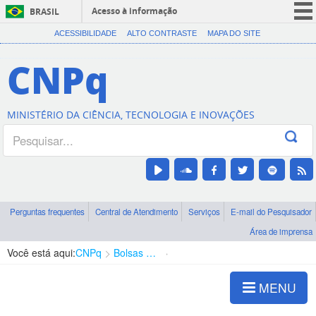
Acesso à informação
BRASIL
CORONAVÍRUS (COVID-19)
ACESSIBILIDADE
ALTO CONTRASTE
MAPA DO SITE
Participe
CNPq
Serviços
Legislação
MINISTÉRIO DA CIÊNCIA, TECNOLOGIA E INOVAÇÕES
Canais
Perguntas frequentes
Central de Atendimento
Serviços
E-mail do Pesquisador
Área de imprensa
Você está aqui:
CNPq
Bolsas e Auxílios Vigentes
Projetos de Pesquisa
MENU