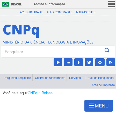
Acesso à informação
BRASIL
CORONAVÍRUS (COVID-19)
ACESSIBILIDADE
ALTO CONTRASTE
MAPA DO SITE
Participe
CNPq
Serviços
Legislação
MINISTÉRIO DA CIÊNCIA, TECNOLOGIA E INOVAÇÕES
Canais
Perguntas frequentes
Central de Atendimento
Serviços
E-mail do Pesquisador
Área de imprensa
Você está aqui:
CNPq
Bolsas e Auxílios Vigentes
Projetos de Pesquisa
MENU