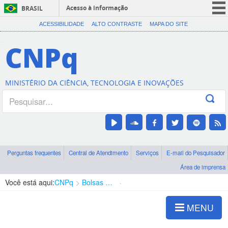
Acesso à informação
BRASIL
CORONAVÍRUS (COVID-19)
ACESSIBILIDADE
ALTO CONTRASTE
MAPA DO SITE
Participe
CNPq
Serviços
Legislação
MINISTÉRIO DA CIÊNCIA, TECNOLOGIA E INOVAÇÕES
Canais
Perguntas frequentes
Central de Atendimento
Serviços
E-mail do Pesquisador
Área de imprensa
Você está aqui:
CNPq
Bolsas e Auxílios Vigentes
Projetos de Pesquisa
MENU