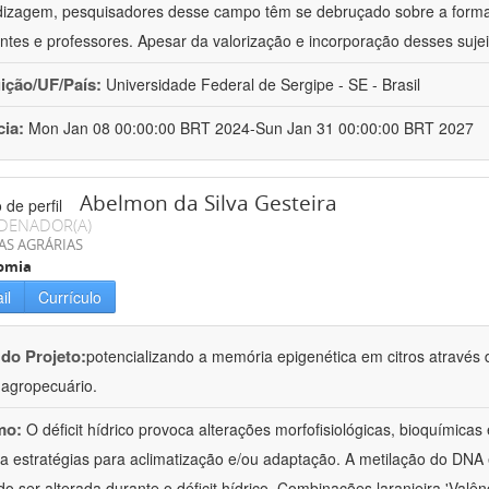
izagem, pesquisadores desse campo têm se debruçado sobre a formaç
ntes e professores. Apesar da valorização e incorporação desses sujei
uição/UF/País:
Universidade Federal de Sergipe - SE - Brasil
cia:
Mon Jan 08 00:00:00 BRT 2024-Sun Jan 31 00:00:00 BRT 2027
Abelmon da Silva Gesteira
DENADOR(A)
AS AGRÁRIAS
omia
il
Currículo
 do Projeto:
potencializando a memória epigenética em citros através d
o agropecuário.
mo:
O déficit hídrico provoca alterações morfofisiológicas, bioquímica
 a estratégias para aclimatização e/ou adaptação. A metilação do DNA 
o ser alterada durante o déficit hídrico. Combinações laranjeira 'Valên