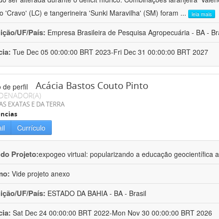
ro 'Cravo' (LC) e tangerineira 'Sunki Maravilha' (SM) foram
...
leia mais
uição/UF/País:
Empresa Brasileira de Pesquisa Agropecuária - BA - Bra
cia:
Tue Dec 05 00:00:00 BRT 2023-Fri Dec 31 00:00:00 BRT 2027
Acácia Bastos Couto Pinto
DENADOR(A)
AS EXATAS E DA TERRA
ncias
il
Currículo
 do Projeto:
expogeo virtual: popularizando a educação geocientífica a
mo:
Vide projeto anexo
uição/UF/País:
ESTADO DA BAHIA - BA - Brasil
cia:
Sat Dec 24 00:00:00 BRT 2022-Mon Nov 30 00:00:00 BRT 2026