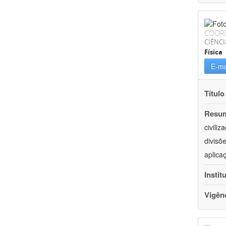
COOR
CIÊNCI
Física
E-ma
Título
Resu
civili
divisõ
aplica
Instit
Vigên