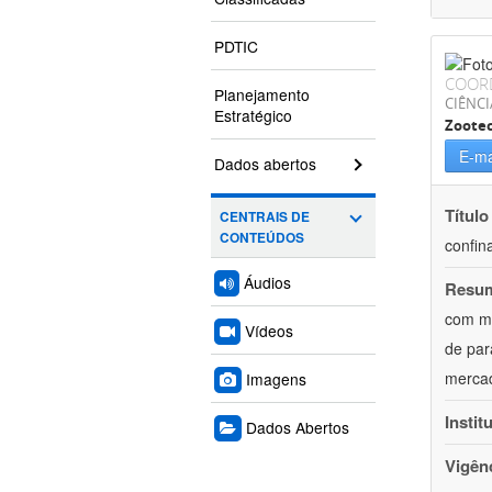
PDTIC
COOR
Planejamento
CIÊNCI
Estratégico
Zoote
E-ma
Dados abertos
Título
CENTRAIS DE
CONTEÚDOS
confin
Áudios
Resu
com mú
Vídeos
de par
mercad
Imagens
Instit
Dados Abertos
Vigên