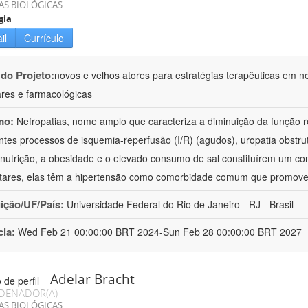
AS BIOLÓGICAS
gia
il
Currículo
 do Projeto:
novos e velhos atores para estratégias terapêuticas em nef
ares e farmacológicas
mo:
Nefropatias, nome amplo que caracteriza a diminuição da função r
ntes processos de isquemia-reperfusão (I/R) (agudos), uropatia obstrut
nutrição, a obesidade e o elevado consumo de sal constituírem um con
tares, elas têm a hipertensão como comorbidade comum que promov
uição/UF/País:
Universidade Federal do Rio de Janeiro - RJ - Brasil
cia:
Wed Feb 21 00:00:00 BRT 2024-Sun Feb 28 00:00:00 BRT 2027
Adelar Bracht
DENADOR(A)
AS BIOLÓGICAS