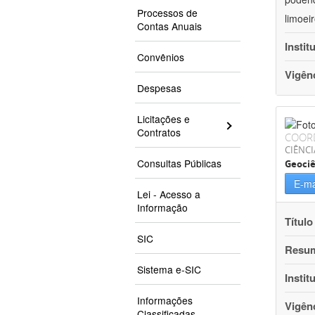
Processos de
limoei
Contas Anuais
Instit
Convênios
Vigên
Despesas
Licitações e
Contratos
COOR
CIÊNCI
Consultas Públicas
Geociê
E-ma
Lei - Acesso a
Informação
Título
SIC
Resu
Sistema e-SIC
Instit
Informações
Vigên
Classificadas