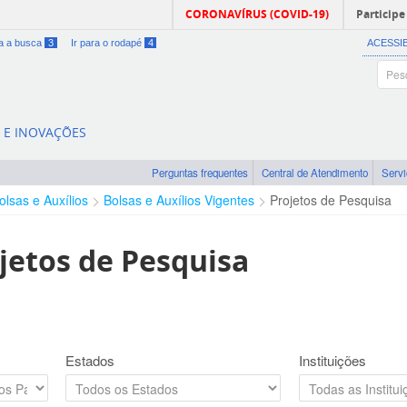
CORONAVÍRUS (COVID-19)
Participe
ra a busca
3
Ir para o rodapé
4
ACESSI
A E INOVAÇÕES
Perguntas frequentes
Central de Atendimento
Serv
olsas e Auxílios
Bolsas e Auxílios Vigentes
Projetos de Pesquisa
jetos de Pesquisa
Estados
Instituições