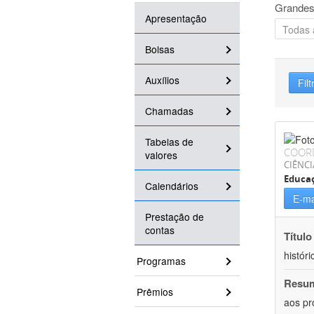
Grandes
Apresentação
Bolsas
Auxílios
Filt
Chamadas
Tabelas de
COOR
valores
CIÊNC
Educa
Calendários
E-ma
Prestação de
contas
Título
históri
Programas
Resu
Prêmios
aos pr