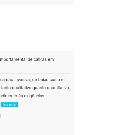
o comportamental de cabras em
ca não invasiva, de baixo custo e
tanto qualitativo quanto quantitativo,
ndimento às exigências
.
leia mais
l