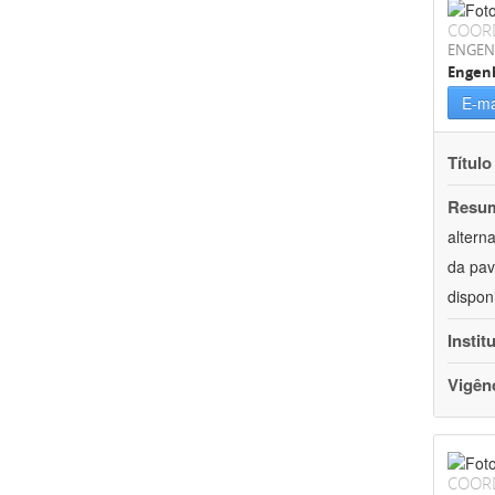
COOR
ENGEN
Engenh
E-ma
Título
Resu
altern
da pav
dispon
Instit
Vigên
COOR