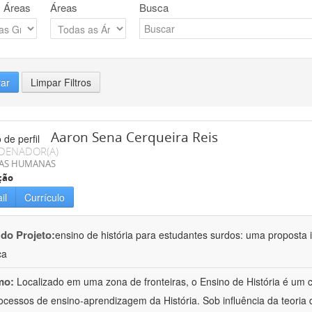
 Áreas
Áreas
Busca
rar
Limpar Filtros
Aaron Sena Cerqueira Reis
DENADOR(A)
IAS HUMANAS
ção
il
Currículo
 do Projeto:
ensino de história para estudantes surdos: uma proposta i
ca
mo:
Localizado em uma zona de fronteiras, o Ensino de História é um
ocessos de ensino-aprendizagem da História. Sob influência da teoria d