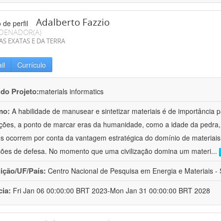
Adalberto Fazzio
DENADOR(A)
AS EXATAS E DA TERRA
il
Currículo
 do Projeto:
materials informatics
mo:
A habilidade de manusear e sintetizar materiais é de importância 
zações, a ponto de marcar eras da humanidade, como a idade da pedra, 
es ocorrem por conta da vantagem estratégica do domínio de materiais,
ções de defesa. No momento que uma civilização domina um materi
...
uição/UF/País:
Centro Nacional de Pesquisa em Energia e Materiais - S
cia:
Fri Jan 06 00:00:00 BRT 2023-Mon Jan 31 00:00:00 BRT 2028