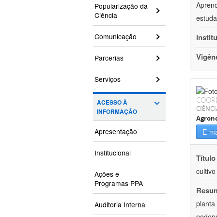
Aprend
Popularização da
Ciência
estuda
Comunicação
Instit
Vigên
Parcerias
Serviços
COOR
ACESSO À
CIÊNCI
INFORMAÇÃO
Agron
Apresentação
E-ma
Institucional
Título
cultiv
Ações e
Programas PPA
Resu
planta
Auditoria Interna
podend