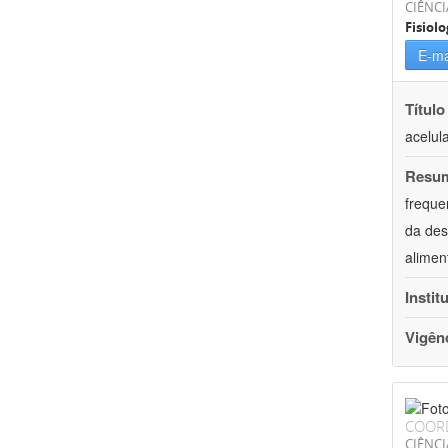
CIÊNCI
Fisiolo
E-ma
Título
acelul
Resu
freque
da des
alimen
Instit
Vigên
COOR
CIÊNCI