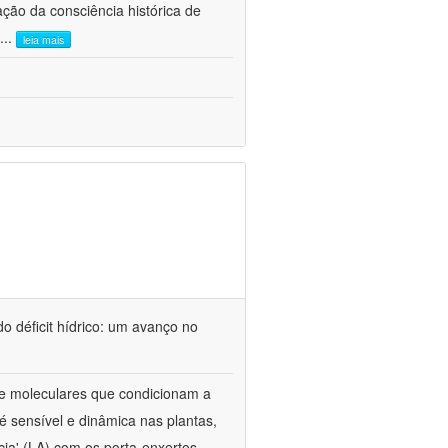
ão da consciência histórica de
...
leia mais
o déficit hídrico: um avanço no
s e moleculares que condicionam a
é sensível e dinâmica nas plantas,
cia' (LA) com os porta-enxertos