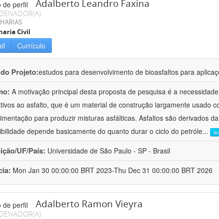
Adalberto Leandro Faxina
DENADOR(A)
HARIAS
aria Civil
il
Currículo
 do Projeto:
estudos para desenvolvimento de bioasfaltos para aplic
mo:
A motivação principal desta proposta de pesquisa é a necessidade
ativos ao asfalto, que é um material de construção largamente usado 
imentação para produzir misturas asfálticas. Asfaltos são derivados da
ibilidade depende basicamente do quanto durar o ciclo do petróle
...
le
uição/UF/País:
Universidade de São Paulo - SP - Brasil
cia:
Mon Jan 30 00:00:00 BRT 2023-Thu Dec 31 00:00:00 BRT 2026
Adalberto Ramon Vieyra
DENADOR(A)