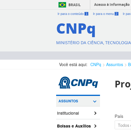
Acesso à informação
BRASIL
Ir para o conteúdo
1
Ir para o menu
2
Ir pa
CNPq
MINISTÉRIO DA CIÊNCIA, TECNOLOGI
Você está aqui:
CNPq
Assuntos
B
Pro
ASSUNTOS
Institucional
País
Bolsas e Auxílios