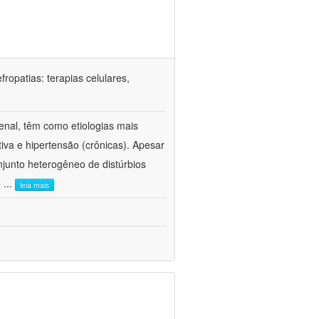
ropatias: terapias celulares,
enal, têm como etiologias mais
iva e hipertensão (crônicas). Apesar
junto heterogêneo de distúrbios
e
...
leia mais