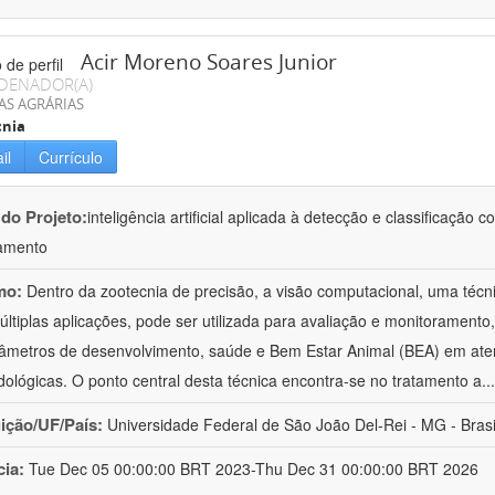
Acir Moreno Soares Junior
DENADOR(A)
AS AGRÁRIAS
cnia
il
Currículo
 do Projeto:
inteligência artificial aplicada à detecção e classificaçã
amento
mo:
Dentro da zootecnia de precisão, a visão computacional, uma técni
ltiplas aplicações, pode ser utilizada para avaliação e monitoramento, 
âmetros de desenvolvimento, saúde e Bem Estar Animal (BEA) em ate
ológicas. O ponto central desta técnica encontra-se no tratamento a
..
uição/UF/País:
Universidade Federal de São João Del-Rei - MG - Brasi
cia:
Tue Dec 05 00:00:00 BRT 2023-Thu Dec 31 00:00:00 BRT 2026