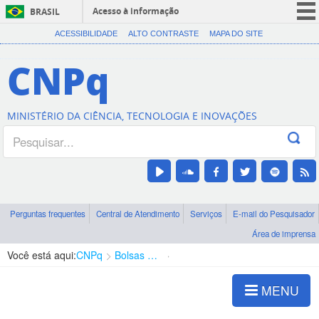
Acesso à informação
BRASIL
CORONAVÍRUS (COVID-19)
ACESSIBILIDADE
ALTO CONTRASTE
MAPA DO SITE
Participe
CNPq
Serviços
Legislação
MINISTÉRIO DA CIÊNCIA, TECNOLOGIA E INOVAÇÕES
Canais
Perguntas frequentes
Central de Atendimento
Serviços
E-mail do Pesquisador
Área de imprensa
Você está aqui:
CNPq
Bolsas e Auxílios Vigentes
Projetos de Pesquisa
MENU