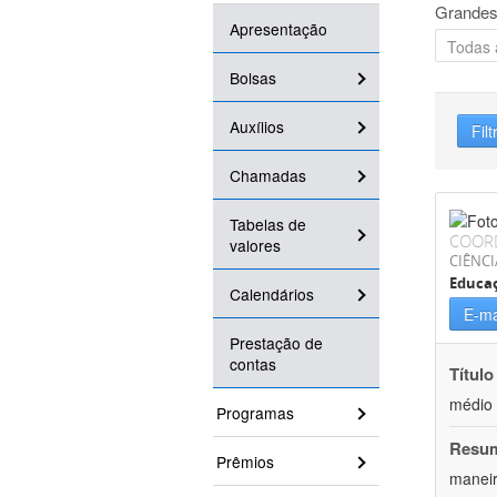
Grandes
Apresentação
Bolsas
Auxílios
Filt
Chamadas
Tabelas de
COOR
valores
CIÊNC
Educa
Calendários
E-ma
Prestação de
contas
Título
médio 
Programas
Resu
Prêmios
maneir