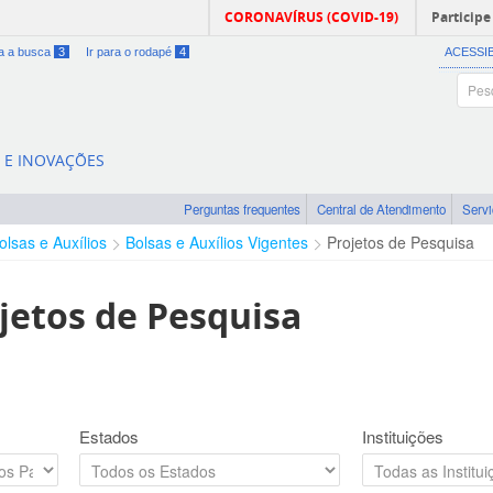
CORONAVÍRUS (COVID-19)
Participe
ra a busca
3
Ir para o rodapé
4
ACESSI
A E INOVAÇÕES
Perguntas frequentes
Central de Atendimento
Serv
olsas e Auxílios
Bolsas e Auxílios Vigentes
Projetos de Pesquisa
jetos de Pesquisa
Estados
Instituições