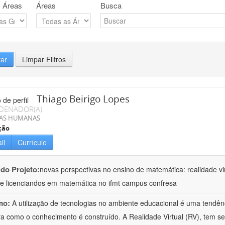
 Áreas
Áreas
Busca
rar
Limpar Filtros
Thiago Beirigo Lopes
DENADOR(A)
IAS HUMANAS
ção
il
Currículo
 do Projeto:
novas perspectivas no ensino de matemática: realidade vi
e licenciandos em matemática no ifmt campus confresa
mo:
A utilização de tecnologias no ambiente educacional é uma tendên
a como o conhecimento é construído. A Realidade Virtual (RV), tem se