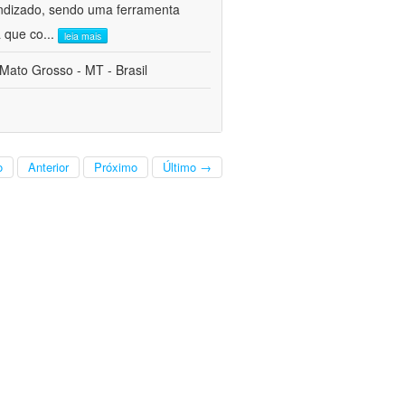
endizado, sendo uma ferramenta
a que co
...
leia mais
 Mato Grosso - MT - Brasil
o
Anterior
Próximo
Último →