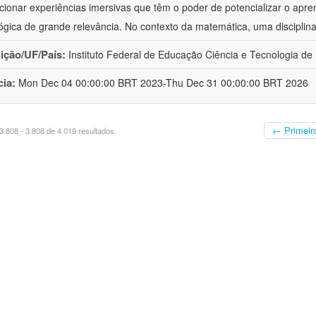
cionar experiências imersivas que têm o poder de potencializar o apr
gica de grande relevância. No contexto da matemática, uma disciplin
uição/UF/País:
Instituto Federal de Educação Ciência e Tecnologia de
cia:
Mon Dec 04 00:00:00 BRT 2023-Thu Dec 31 00:00:00 BRT 2026
← Primeir
.808 - 3.808 de 4.019 resultados.