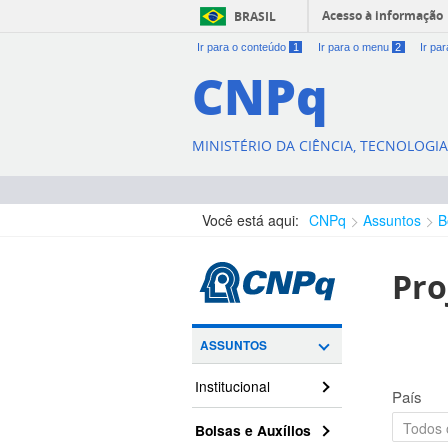
Acesso à informação
BRASIL
Ir para o conteúdo
1
Ir para o menu
2
Ir pa
CNPq
MINISTÉRIO DA CIÊNCIA, TECNOLOGI
Você está aqui:
CNPq
Assuntos
B
Pro
ASSUNTOS
Institucional
País
Bolsas e Auxílios