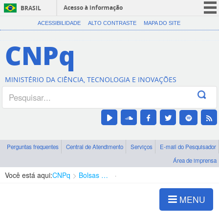
Acesso à informação
BRASIL
CORONAVÍRUS (COVID-19)
ACESSIBILIDADE
ALTO CONTRASTE
MAPA DO SITE
Participe
CNPq
Serviços
Legislação
MINISTÉRIO DA CIÊNCIA, TECNOLOGIA E INOVAÇÕES
Canais
Perguntas frequentes
Central de Atendimento
Serviços
E-mail do Pesquisador
Área de imprensa
Você está aqui:
CNPq
Bolsas e Auxílios Vigentes
Projetos de Pesquisa
MENU