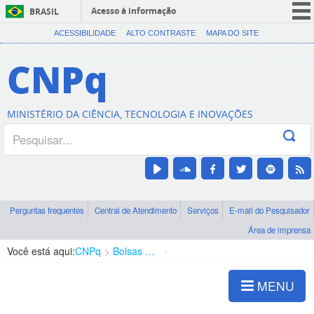
Acesso à informação
BRASIL
CORONAVÍRUS (COVID-19)
ACESSIBILIDADE
ALTO CONTRASTE
MAPA DO SITE
Participe
CNPq
Serviços
Legislação
MINISTÉRIO DA CIÊNCIA, TECNOLOGIA E INOVAÇÕES
Canais
Perguntas frequentes
Central de Atendimento
Serviços
E-mail do Pesquisador
Área de imprensa
Você está aqui:
CNPq
Bolsas e Auxílios Vigentes
Projetos de Pesquisa
MENU