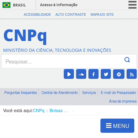
Acesso à informação
BRASIL
CORONAVÍRUS (COVID-19)
ACESSIBILIDADE
ALTO CONTRASTE
MAPA DO SITE
Participe
CNPq
Serviços
Legislação
MINISTÉRIO DA CIÊNCIA, TECNOLOGIA E INOVAÇÕES
Canais
Perguntas frequentes
Central de Atendimento
Serviços
E-mail do Pesquisador
Área de imprensa
Você está aqui:
CNPq
Bolsas e Auxílios Vigentes
Projetos de Pesquisa
MENU