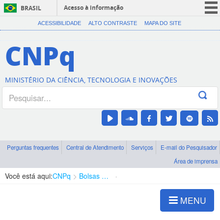
Acesso à informação
BRASIL
CORONAVÍRUS (COVID-19)
ACESSIBILIDADE
ALTO CONTRASTE
MAPA DO SITE
Participe
CNPq
Serviços
Legislação
MINISTÉRIO DA CIÊNCIA, TECNOLOGIA E INOVAÇÕES
Canais
Perguntas frequentes
Central de Atendimento
Serviços
E-mail do Pesquisador
Área de imprensa
Você está aqui:
CNPq
Bolsas e Auxílios Vigentes
Projetos de Pesquisa
MENU