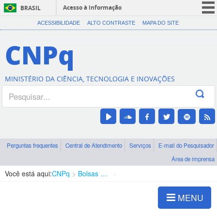
Acesso à informação
BRASIL
CORONAVÍRUS (COVID-19)
ACESSIBILIDADE
ALTO CONTRASTE
MAPA DO SITE
Participe
CNPq
Serviços
Legislação
MINISTÉRIO DA CIÊNCIA, TECNOLOGIA E INOVAÇÕES
Canais
Perguntas frequentes
Central de Atendimento
Serviços
E-mail do Pesquisador
Área de imprensa
Você está aqui:
CNPq
Bolsas e Auxílios Vigentes
Projetos de Pesquisa
MENU