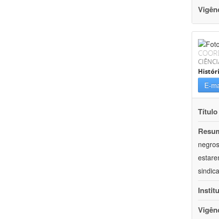
Vigên
COOR
CIÊNC
Histór
E-ma
Título
Resu
negros
estare
sindic
Instit
Vigên