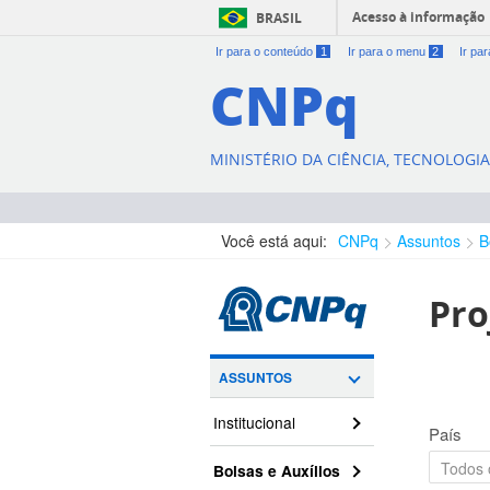
Acesso à informação
BRASIL
Ir para o conteúdo
1
Ir para o menu
2
Ir pa
CNPq
MINISTÉRIO DA CIÊNCIA, TECNOLOGI
Você está aqui:
CNPq
Assuntos
B
Pro
ASSUNTOS
Institucional
País
Bolsas e Auxílios