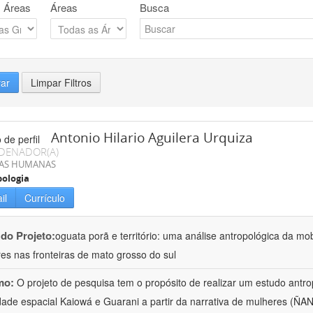
 Áreas
Áreas
Busca
rar
Limpar Filtros
Antonio Hilario Aguilera Urquiza
DENADOR(A)
IAS HUMANAS
ologia
il
Currículo
 do Projeto:
oguata porã e território: uma análise antropológica da mo
es nas fronteiras de mato grosso do sul
mo:
O projeto de pesquisa tem o propósito de realizar um estudo antr
dade espacial Kaiowá e Guarani a partir da narrativa de mulheres (Ñ