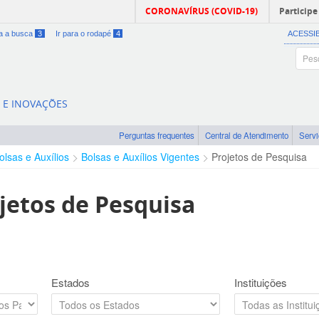
CORONAVÍRUS (COVID-19)
Participe
ra a busca
3
Ir para o rodapé
4
ACESSI
A E INOVAÇÕES
Perguntas frequentes
Central de Atendimento
Serv
olsas e Auxílios
Bolsas e Auxílios Vigentes
Projetos de Pesquisa
jetos de Pesquisa
Estados
Instituições