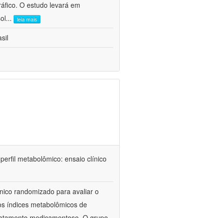
gráfico. O estudo levará em
ol
...
leia mais
sil
 perfil metabolômico: ensaio clínico
ínico randomizado para avaliar o
m os índices metabolômicos de
 tratamento medicamentoso. O grupo