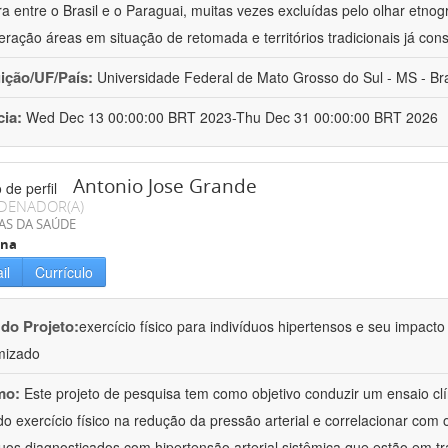
ira entre o Brasil e o Paraguai, muitas vezes excluídas pelo olhar etno
eração áreas em situação de retomada e territórios tradicionais já cons
uição/UF/País:
Universidade Federal de Mato Grosso do Sul - MS - Bra
cia:
Wed Dec 13 00:00:00 BRT 2023-Thu Dec 31 00:00:00 BRT 2026
Antonio Jose Grande
DENADOR(A)
AS DA SAÚDE
ina
il
Currículo
 do Projeto:
exercício físico para indivíduos hipertensos e seu impacto
mizado
mo:
Este projeto de pesquisa tem como objetivo conduzir um ensaio cl
 do exercício físico na redução da pressão arterial e correlacionar co
duos diagnosticados com hipertensão arterial sistêmica que estão em