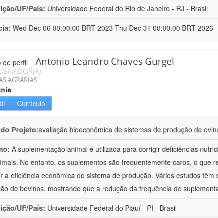
uição/UF/País:
Universidade Federal do Rio de Janeiro - RJ - Brasil
cia:
Wed Dec 06 00:00:00 BRT 2023-Thu Dec 31 00:00:00 BRT 2026
Antonio Leandro Chaves Gurgel
DENADOR(A)
AS AGRÁRIAS
cnia
il
Currículo
 do Projeto:
avaliação bioeconômica de sistemas de produção de ovino
mo:
A suplementação animal é utilizada para corrigir deficiências nut
imais. No entanto, os suplementos são frequentemente caros, o que 
ir a eficiência econômica do sistema de produção. Vários estudos têm 
ão de bovinos, mostrando que a redução da frequência de suplemen
uição/UF/País:
Universidade Federal do Piauí - PI - Brasil