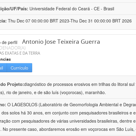
uição/UF/País:
Universidade Federal do Ceará - CE - Brasil
cia:
Thu Dec 07 00:00:00 BRT 2023-Thu Dec 31 00:00:00 BRT 2026
Antonio Jose Teixeira Guerra
DENADOR(A)
AS EXATAS E DA TERRA
ncias
il
Currículo
 do Projeto:
diagnóstico de processos erosivos em trilhas do litoral sul 
as), rio de janeiro, e de são luís (voçorocas), maranhão.
mo:
O LAGESOLOS (Laboratório de Geomorfologia Ambiental e Degra
 dos solos há 30 anos, em conjunto com pesquisadores brasileiros e 
ração com pesquisadores de várias universidades brasileiras, dentre 
o. No presente caso, abordaremos erosão em voçorocas em São Luís, 