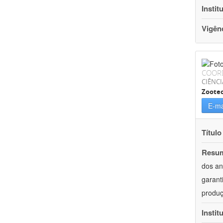
Instit
Vigên
COOR
CIÊNCI
Zoote
E-ma
Título
Resu
dos an
garant
produç
Instit