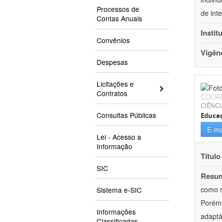
Processos de
de int
Contas Anuais
Instit
Convênios
Vigên
Despesas
Licitações e
Contratos
COOR
CIÊNC
Consultas Públicas
Educa
E-ma
Lei - Acesso a
Informação
Título
SIC
Resu
como r
Sistema e-SIC
Porém,
Informações
adaptá
Classificadas