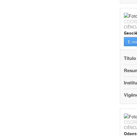
COOR
CIÊNCI
Geociê
E-ma
Título
Resu
Instit
Vigên
COOR
CIÊNCI
Odont