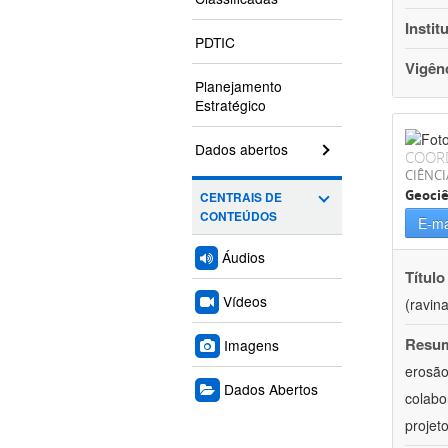
Instit
PDTIC
Vigên
Planejamento
Estratégico
Dados abertos
COOR
CIÊNCI
Geociê
CENTRAIS DE
CONTEÚDOS
E-ma
Áudios
Título
Vídeos
(ravin
Resu
Imagens
erosão
Dados Abertos
colabo
projet