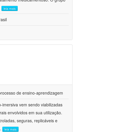
.
leia mais
asil
o processo de ensino-aprendizagem
o-imersiva vem sendo viabilizadas
ais envolvidos em sua utilização.
oladas, seguras, replicáveis e
..
leia mais