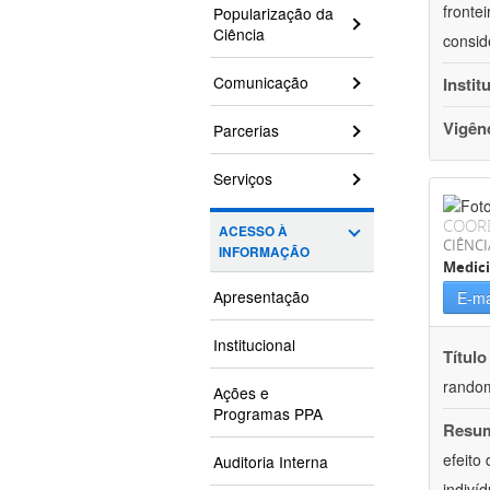
fronte
Popularização da
Ciência
consid
Comunicação
Instit
Vigên
Parcerias
Serviços
COOR
ACESSO À
CIÊNCI
INFORMAÇÃO
Medic
Apresentação
E-ma
Institucional
Título
rando
Ações e
Programas PPA
Resu
efeito
Auditoria Interna
indiví