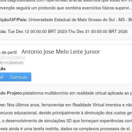
ervenção seguirá um protocolo que combina exercícios físicos supervi
..
uição/UF/País:
Universidade Estadual de Mato Grosso do Sul - MS - Br
cia:
Tue Dec 12 00:00:00 BRT 2023-Thu Dec 31 00:00:00 BRT 2026
Antonio Jose Melo Leite Junior
DENADOR(A)
IAS HUMANAS
ção
il
Currículo
 do Projeto:
plataforma multidomínio em realidade virtual aplicada a
mo:
Nos últimos anos, ferramentas em Realidade Virtual imersiva e nã
ecurso educacional, devido principalmente à diminuição dos custos ger
 o desenvolvimento de simulações 3D que forneçam experiências contr
veis ainda é uma tarefa restrita, dados os complexos processos de el
.