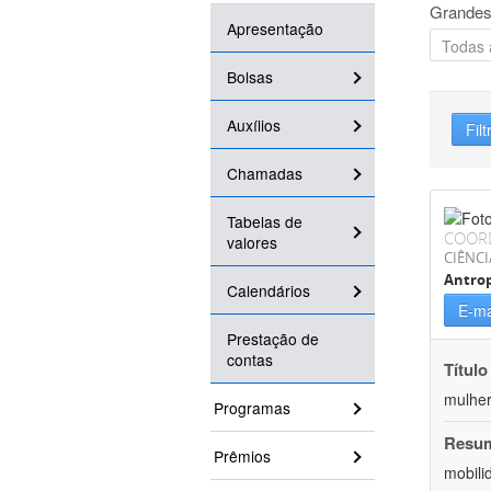
Grandes
Apresentação
Bolsas
Auxílios
Filt
Chamadas
Tabelas de
COOR
valores
CIÊNC
Antrop
Calendários
E-ma
Prestação de
contas
Título
mulher
Programas
Resu
Prêmios
mobili