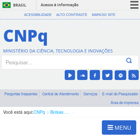
Acesso à informação
BRASIL
CORONAVÍRUS (COVID-19)
ACESSIBILIDADE
ALTO CONTRASTE
MAPA DO SITE
Participe
CNPq
Serviços
Legislação
MINISTÉRIO DA CIÊNCIA, TECNOLOGIA E INOVAÇÕES
Canais
Perguntas frequentes
Central de Atendimento
Serviços
E-mail do Pesquisador
Área de imprensa
Você está aqui:
CNPq
Bolsas e Auxílios Vigentes
Projetos de Pesquisa
MENU