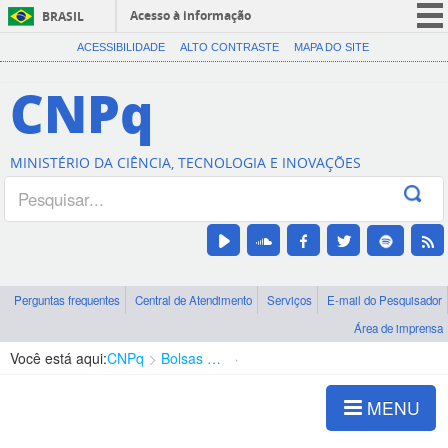
Acesso à informação
BRASIL
CORONAVÍRUS (COVID-19)
ACESSIBILIDADE
ALTO CONTRASTE
MAPA DO SITE
Participe
CNPq
Serviços
Legislação
MINISTÉRIO DA CIÊNCIA, TECNOLOGIA E INOVAÇÕES
Canais
Perguntas frequentes
Central de Atendimento
Serviços
E-mail do Pesquisador
Área de imprensa
Você está aqui:
CNPq
Bolsas e Auxílios Vigentes
Projetos de Pesquisa
MENU