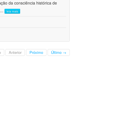
ão da consciência histórica de
...
leia mais
o
Anterior
Próximo
Último →