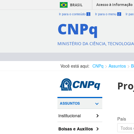
Acesso à informação
BRASIL
Ir para o conteúdo
1
Ir para o menu
2
Ir pa
CNPq
MINISTÉRIO DA CIÊNCIA, TECNOLOGI
Você está aqui:
CNPq
Assuntos
B
Pro
ASSUNTOS
Institucional
País
Bolsas e Auxílios