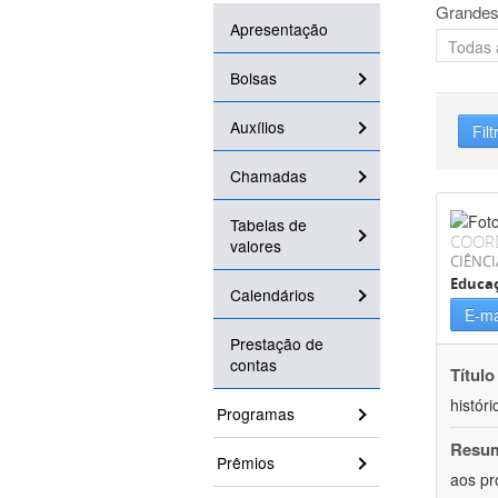
Grandes
Apresentação
Bolsas
Auxílios
Filt
Chamadas
Tabelas de
COOR
valores
CIÊNC
Educa
Calendários
E-ma
Prestação de
contas
Título
históri
Programas
Resu
Prêmios
aos pr