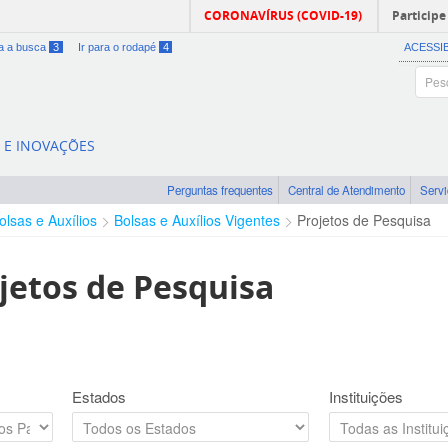
CORONAVÍRUS (COVID-19)
Participe
ra a busca
3
Ir para o rodapé
4
ACESSI
A E INOVAÇÕES
Perguntas frequentes
Central de Atendimento
Serv
olsas e Auxílios
Bolsas e Auxílios Vigentes
Projetos de Pesquisa
jetos de Pesquisa
Estados
Instituições