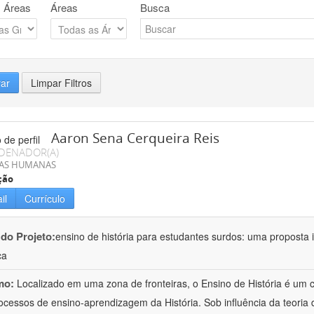
 Áreas
Áreas
Busca
rar
Limpar Filtros
Aaron Sena Cerqueira Reis
DENADOR(A)
IAS HUMANAS
ção
il
Currículo
 do Projeto:
ensino de história para estudantes surdos: uma proposta i
ca
mo:
Localizado em uma zona de fronteiras, o Ensino de História é um
ocessos de ensino-aprendizagem da História. Sob influência da teoria d